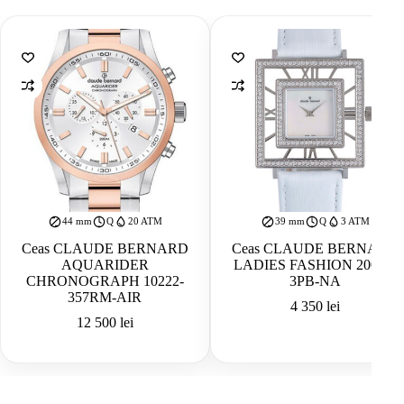
44 mm
Q
20 ATM
39 mm
Q
3 ATM
Ceas CLAUDE BERNARD
Ceas CLAUDE BERNARD
AQUARIDER
LADIES FASHION 20076-
CHRONOGRAPH 10222-
3PB-NA
357RM-AIR
4 350
lei
12 500
lei