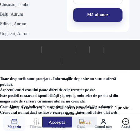
Chișinău, Jumbo
Bălți, Aurum
Edineț, Aurum
Ungheni, Aurum
Toate drepturile sunt protejate . Informațiile de pe site nu sunt o ofertă
publică.
Aspectul cutiei ceasului poate diferi de cel prezentat pe site.
Este posibil ca starea disponibilității și prețul produselor de pe site și din
magazinele de vânzare cu amănuntul să nu coincidă.
Costul bunurilor indicate în magazinul online este valabil în saloanele
Folosim cookie-uri pentru a vă oferi cea mai bună experiență pe site-
Cronograf numai dacă se face o rezervare prin intermediul site-ului web.
ul nostru.
Acceptă
Refuz
©2000 - 2026 Ceasuri.md
Magazin
Filtrează
Favorite
Coșul
Contul meu
Acasă