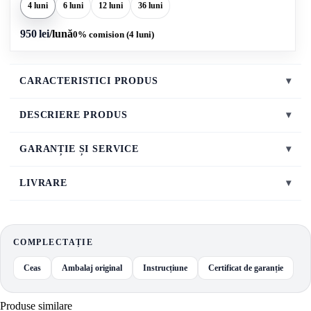
4 luni
6 luni
12 luni
36 luni
950 lei
/lună
0% comision (4 luni)
CARACTERISTICI PRODUS
▾
DESCRIERE PRODUS
▾
GARANȚIE ȘI SERVICE
▾
LIVRARE
▾
COMPLECTAȚIE
Ceas
Ambalaj original
Instrucțiune
Certificat de garanție
Produse similare