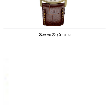
39 mm
Q
3 ATM