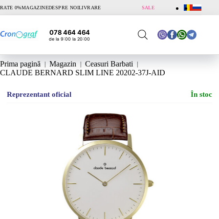
Sari
RATE 0%
MAGAZINE
DESPRE NOI
LIVRARE
SALE
la
conținut
078 464 464
de la 9:00 la 20:00
Prima pagină
Magazin
Ceasuri Barbati
CLAUDE BERNARD SLIM LINE 20202-37J-AID
Reprezentant oficial
În stoc