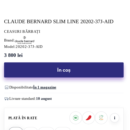
CLAUDE BERNARD SLIM LINE 20202-37J-AID
CEASURI BĂRBAȚI
Brand:
Model:
20202-37J-AID
3 800
lei
În coș
Disponibilitate
În 1 magazine
Livrare standard:
10 august
i
PLATĂ ÎN RATE