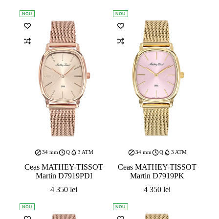
NOU
NOU
34 mm
Q
3 ATM
34 mm
Q
3 ATM
Ceas MATHEY-TISSOT
Ceas MATHEY-TISSOT
Martin D7919PDI
Martin D7919PK
4 350
lei
4 350
lei
NOU
NOU