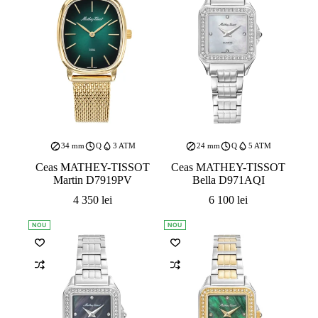
34 mm
Q
3 ATM
24 mm
Q
5 ATM
Ceas MATHEY-TISSOT
Ceas MATHEY-TISSOT
Martin D7919PV
Bella D971AQI
4 350
lei
6 100
lei
NOU
NOU