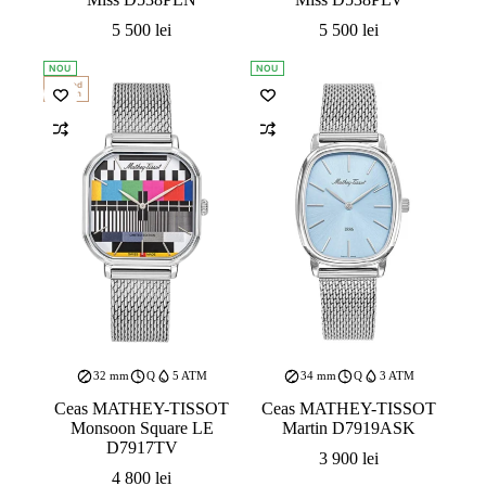
5 500
lei
5 500
lei
NOU
NOU
Limited
Edition
32 mm
Q
5 ATM
34 mm
Q
3 ATM
Ceas MATHEY-TISSOT
Ceas MATHEY-TISSOT
Monsoon Square LE
Martin D7919ASK
D7917TV
3 900
lei
4 800
lei