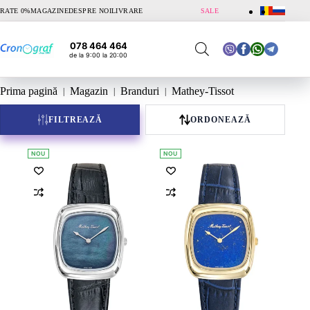
Sari
RATE 0%
MAGAZINE
DESPRE NOI
LIVRARE
SALE
la
conținut
078 464 464
de la 9:00 la 20:00
Prima pagină
Magazin
Branduri
Mathey-Tissot
FILTREAZĂ
ORDONEAZĂ
NOU
NOU