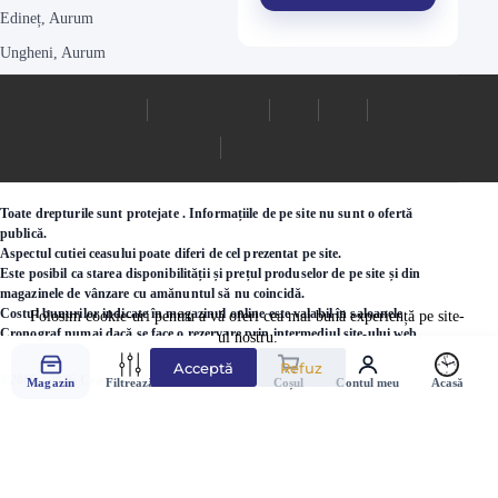
Edineț, Aurum
Ungheni, Aurum
Toate drepturile sunt protejate . Informațiile de pe site nu sunt o ofertă
publică.
Aspectul cutiei ceasului poate diferi de cel prezentat pe site.
Este posibil ca starea disponibilității și prețul produselor de pe site și din
magazinele de vânzare cu amănuntul să nu coincidă.
Costul bunurilor indicate în magazinul online este valabil în saloanele
Folosim cookie-uri pentru a vă oferi cea mai bună experiență pe site-
Cronograf numai dacă se face o rezervare prin intermediul site-ului web.
ul nostru.
Acceptă
Refuz
©2000 - 2026 Ceasuri.md
Magazin
Filtrează
Favorite
Coșul
Contul meu
Acasă