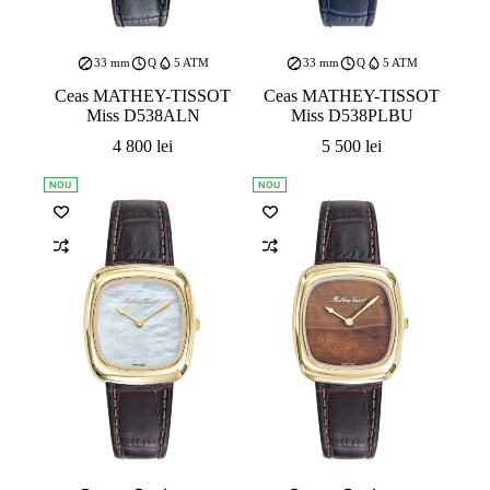
33 mm
Q
5 ATM
33 mm
Q
5 ATM
Ceas MATHEY-TISSOT
Ceas MATHEY-TISSOT
Miss D538ALN
Miss D538PLBU
4 800
lei
5 500
lei
NOU
NOU