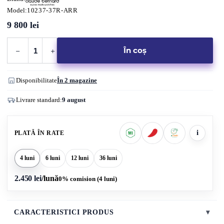
Model:
10237-37R-ARR
9 800
lei
Cantitate
În coș
CLAUDE
BERNARD
CLASSIC
Disponibilitate
În 2 magazine
CHRONOGRAPH
Livrare standard:
9 august
10237-
37R-
ARR
i
PLATĂ ÎN RATE
4 luni
6 luni
12 luni
36 luni
2.450 lei
/lună
0% comision (4 luni)
CARACTERISTICI PRODUS
▾