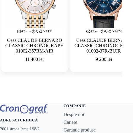
42 mm
Q
5 ATM
42 mm
Q
5 ATM
Ceas CLAUDE BERNARD
Ceas CLAUDE BERNARD
CLASSIC CHRONOGRAPH
CLASSIC CHRONOGRAPH
01002-357RM-AIR
01002-37R-BUIR
11 400
lei
9 200
lei
COMPANIE
Despre noi
ADRESA JURIDICĂ
Cariere
2001 strada Ismail 98/2
Garantie produse