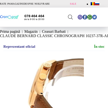
Sari
RATE 0%
MAGAZINE
DESPRE NOI
LIVRARE
SALE
la
conținut
078 464 464
de la 9:00 la 20:00
Prima pagină
Magazin
Ceasuri Barbati
CLAUDE BERNARD CLASSIC CHRONOGRAPH 10237-37R-A
Reprezentant oficial
În stoc