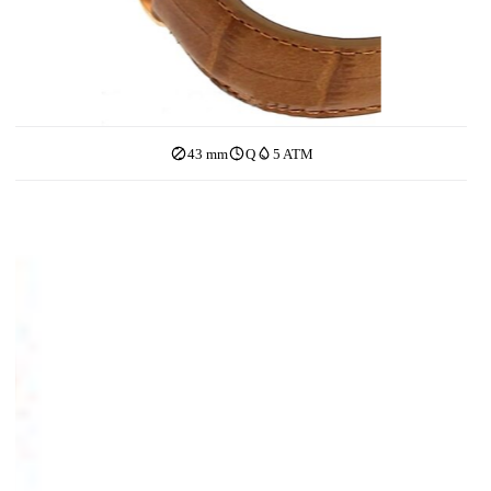
43 mm
Q
5 ATM