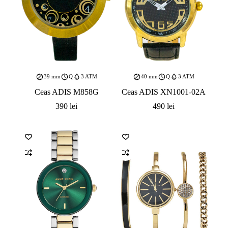
39 mm
Q
3 ATM
40 mm
Q
3 ATM
Ceas ADIS M858G
Ceas ADIS XN1001-02A
390
lei
490
lei