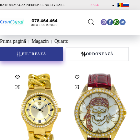
Sari
RATE 0%
MAGAZINE
DESPRE NOI
LIVRARE
SALE
la
conținut
078 464 464
de la 9:00 la 20:00
Prima pagină
Magazin
Quartz
FILTREAZĂ
ORDONEAZĂ