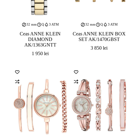
32 mm
Q
3 ATM
32 mm
Q
3 ATM
Ceas ANNE KLEIN
Ceas ANNE KLEIN BOX
DIAMOND
SET AK/1470GBST
AK/1363GNTT
3 850
lei
1 950
lei