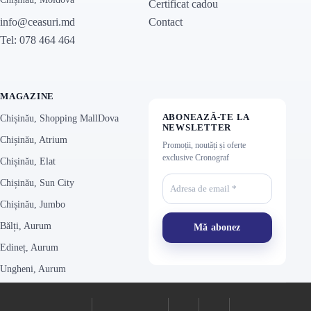
Certificat cadou
Contact
info@ceasuri.md
Tel: 078 464 464
MAGAZINE
ABONEAZĂ-TE LA
Chișinău, Shopping MallDova
NEWSLETTER
Chișinău, Atrium
Promoții, noutăți și oferte
exclusive Cronograf
Chișinău, Elat
Chișinău, Sun City
Chișinău, Jumbo
Bălți, Aurum
Edineț, Aurum
Ungheni, Aurum