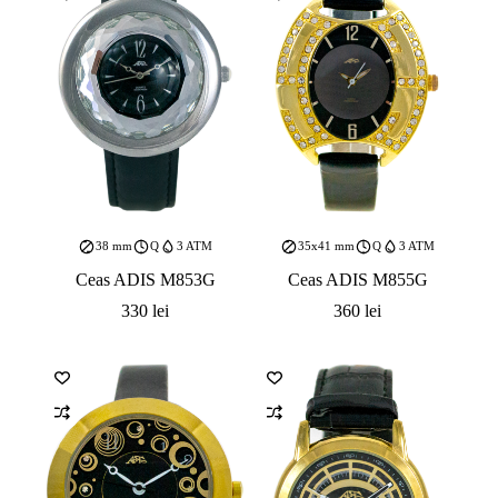
38 mm
Q
3 ATM
35x41 mm
Q
3 ATM
Ceas ADIS M853G
Ceas ADIS M855G
330
lei
360
lei