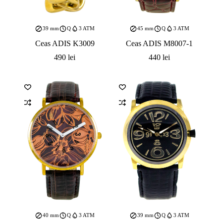
39 mm
Q
3 ATM
45 mm
Q
3 ATM
Ceas ADIS K3009
Ceas ADIS M8007-1
490
lei
440
lei
40 mm
Q
3 ATM
39 mm
Q
3 ATM