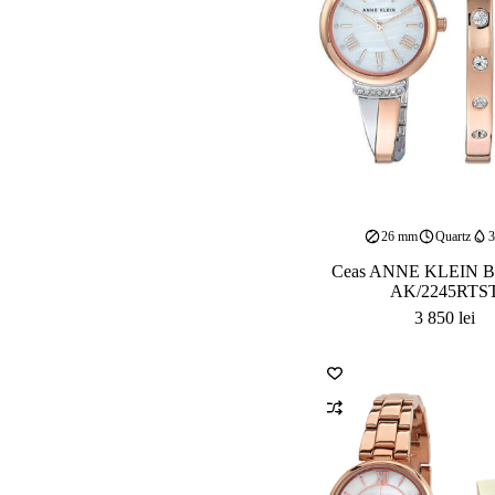
26 mm
Quartz
Ceas ANNE KLEIN 
AK/2245RTS
3 850
lei