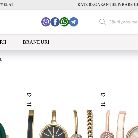
TY
ELAT
RATE 0%
GARANȚIE
LIVRARE G
Products
search
RII
BRANDURI
A