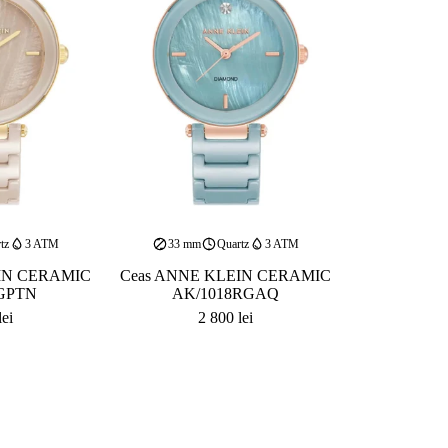
tz
3 ATM
33 mm
Quartz
3 ATM
IN CERAMIC
Ceas ANNE KLEIN CERAMIC
GPTN
AK/1018RGAQ
lei
2 800
lei