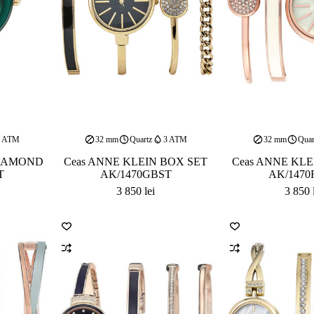
3 ATM
32 mm
Quartz
3 ATM
32 mm
Quar
DIAMOND
Ceas ANNE KLEIN BOX SET
Ceas ANNE KLE
T
AK/1470GBST
AK/1470
3 850
lei
3 850