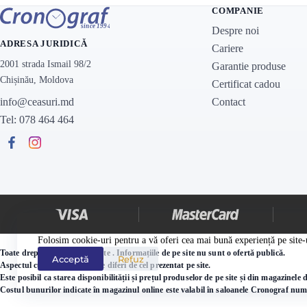
COMPANIE
Despre noi
ADRESA JURIDICĂ
Cariere
2001 strada Ismail 98/2
Garantie produse
Chișinău, Moldova
Certificat cadou
Contact
info@ceasuri.md
Tel: 078 464 464
Folosim cookie-uri pentru a vă oferi cea mai bună experiență pe site-
Toate drepturile sunt protejate . Informațiile de pe site nu sunt o ofertă publică.
Acceptă
Refuz
Aspectul cutiei ceasului poate diferi de cel prezentat pe site.
Este posibil ca starea disponibilității și prețul produselor de pe site și din magazinel
Costul bunurilor indicate în magazinul online este valabil în saloanele Cronograf numa