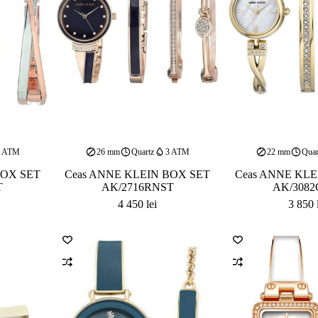
3 ATM
26 mm
Quartz
3 ATM
22 mm
Quar
BOX SET
Ceas ANNE KLEIN BOX SET
Ceas ANNE KLE
T
AK/2716RNST
AK/3082
4 450
lei
3 850