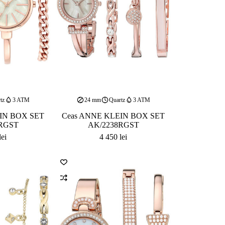
tz
3 ATM
24 mm
Quartz
3 ATM
IN BOX SET
Ceas ANNE KLEIN BOX SET
RGST
AK/2238RGST
lei
4 450
lei