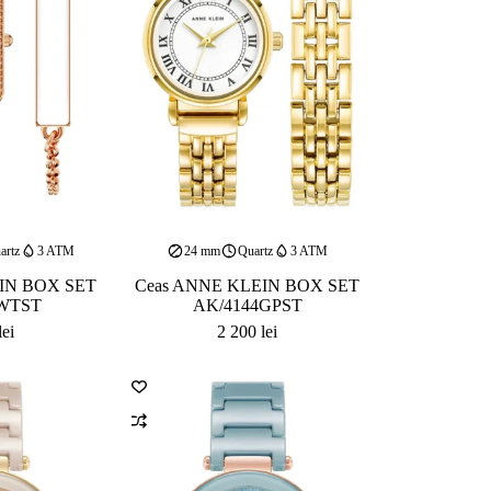
artz
3 ATM
24 mm
Quartz
3 ATM
IN BOX SET
Ceas ANNE KLEIN BOX SET
WTST
AK/4144GPST
lei
2 200
lei