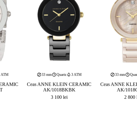
3 ATM
33 mm
Quartz
3 ATM
33 mm
Quar
CERAMIC
Ceas ANNE KLEIN CERAMIC
Ceas ANNE KLE
T
AK/1018BKBK
AK/1018
3 100
lei
2 800