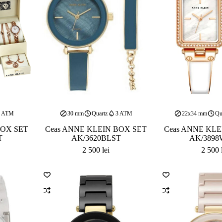
3 ATM
30 mm
Quartz
3 ATM
22x34 mm
Qu
BOX SET
Ceas ANNE KLEIN BOX SET
Ceas ANNE KLE
T
AK/3620BLST
AK/3898
2 500
lei
2 500