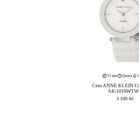
33 mm
Quartz
Ceas ANNE KLEIN 
AK/1019WTW
3 100
lei