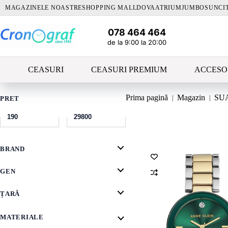
Sari
MAGAZINELE NOASTRE
SHOPPING MALLDOVA
ATRIUM
JUMBO
SUNCI
la
conținut
078 464 464
de la 9:00 la 20:00
CEASURI
CEASURI PREMIUM
ACCESO
Prima pagină
Magazin
SU
PRET
BRAND
GEN
ȚARǍ
MATERIALE