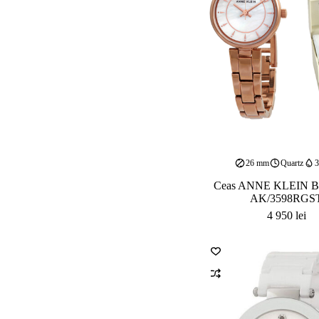
26 mm
Quartz
Ceas ANNE KLEIN 
AK/3598RGS
4 950
lei