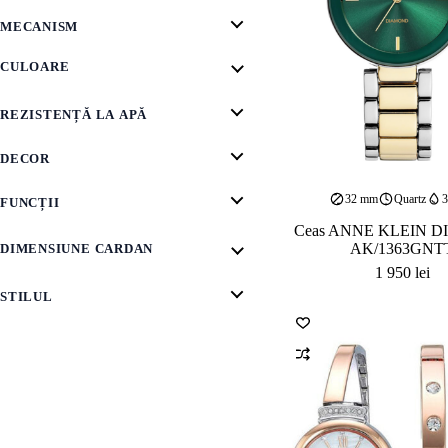
MECANISM
CULOARE
REZISTENȚĂ LA APĂ
DECOR
32 mm
Quartz
FUNCȚII
Ceas ANNE KLEIN 
AK/1363GNT
DIMENSIUNE CARDAN
1 950
lei
STILUL