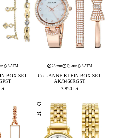
tz
3 ATM
28 mm
Quartz
3 ATM
IN BOX SET
Ceas ANNE KLEIN BOX SET
GPST
AK/3466RGST
lei
3 850
lei