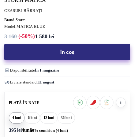
STORM MATICA
CEASURI BĂRBAȚI
Brand:
Storm
Model:
MATICA BLUE
(-50%)
3 160
1 580
lei
Prețul
Prețul
inițial
curent
a
este:
fost:
1
În coș
3
580 lei.
160 lei.
Disponibilitate
În 1 magazine
Livrare standard:
11 august
i
PLATĂ ÎN RATE
4 luni
6 luni
12 luni
36 luni
395 lei
/lună
0% comision (4 luni)