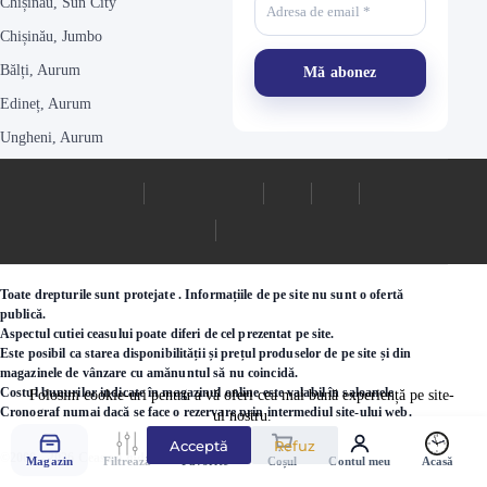
Chișinău, Sun City
Chișinău, Jumbo
Bălți, Aurum
Edineț, Aurum
Ungheni, Aurum
Toate drepturile sunt protejate . Informațiile de pe site nu sunt o ofertă
publică.
Aspectul cutiei ceasului poate diferi de cel prezentat pe site.
Este posibil ca starea disponibilității și prețul produselor de pe site și din
magazinele de vânzare cu amănuntul să nu coincidă.
Costul bunurilor indicate în magazinul online este valabil în saloanele
Folosim cookie-uri pentru a vă oferi cea mai bună experiență pe site-
Cronograf numai dacă se face o rezervare prin intermediul site-ului web.
ul nostru.
Acceptă
Refuz
©2000 - 2026 Ceasuri.md
Magazin
Filtrează
Favorite
Coșul
Contul meu
Acasă