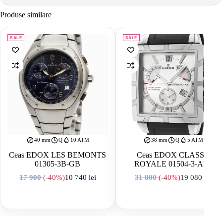
Produse similare
SALE
SALE
40 mm
Q
10 ATM
38 mm
Q
5 ATM
Ceas EDOX LES BEMONTS
Ceas EDOX CLASSE
01305-3B-GB
ROYALE 01504-3-AIN
17 900
(-40%)
10 740
lei
31 800
(-40%)
19 080
lei
Prețul inițial a fost: 17 900 lei.
Prețul curent este: 10 740 lei.
Prețul inițial a f
Prețul curent es