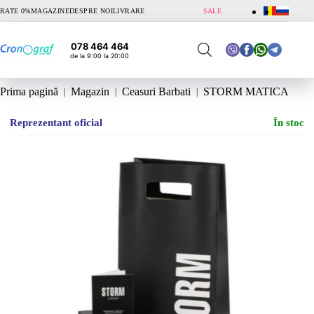
Sari
RATE 0%
MAGAZINE
DESPRE NOI
LIVRARE
SALE
la
conținut
078 464 464
de la 9:00 la 20:00
Prima pagină
Magazin
Ceasuri Barbati
STORM MATICA
Reprezentant oficial
În stoc