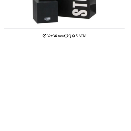
32x36 mm
Q
5 ATM