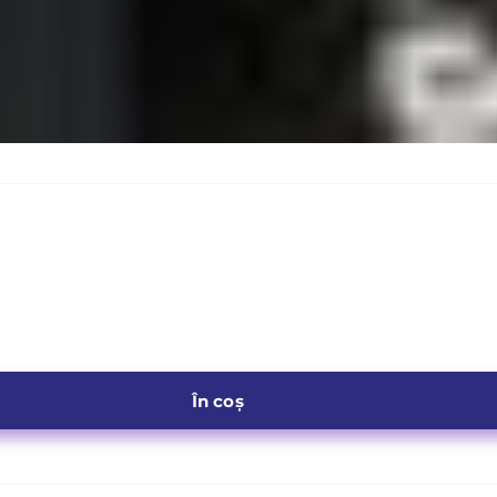
În coș