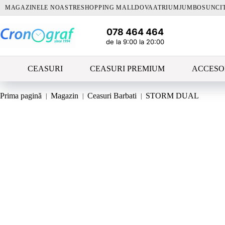
Sari
MAGAZINELE NOASTRE
SHOPPING MALLDOVA
ATRIUM
JUMBO
SUNCI
la
conținut
078 464 464
de la 9:00 la 20:00
CEASURI
CEASURI PREMIUM
ACCESO
Prima pagină
Magazin
Ceasuri Barbati
STORM DUAL