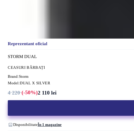
Reprezentant oficial
STORM DUAL
CEASURI BĂRBAȚI
Brand:
Storm
Model:
DUAL X SILVER
(-50%)
4 220
2 110
lei
Prețul
Prețul
inițial
curent
a
este:
fost:
2
4
110 lei.
220 lei.
Disponibilitate
În 1 magazine