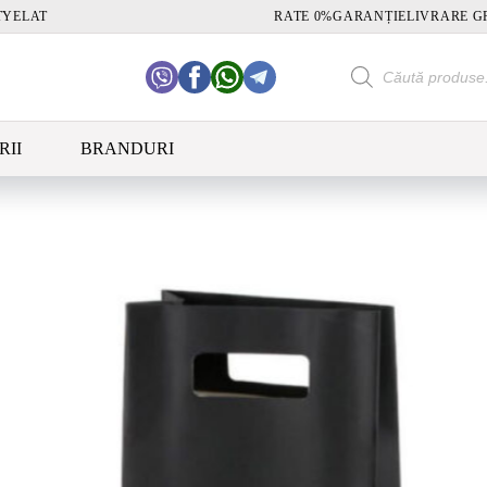
TY
ELAT
RATE 0%
GARANȚIE
LIVRARE G
Products
search
RII
BRANDURI