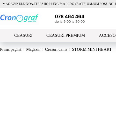
Sari
MAGAZINELE NOASTRE
SHOPPING MALLDOVA
ATRIUM
JUMBO
SUNCI
la
conținut
078 464 464
de la 9:00 la 20:00
CEASURI
CEASURI PREMIUM
ACCESO
Prima pagină
Magazin
Ceasuri dama
STORM MINI HEART