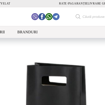
TY
ELAT
RATE 0%
GARANȚIE
LIVRARE G
Products
search
RII
BRANDURI