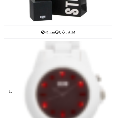
41 mm
Q
5 ATM