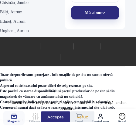
Chișinău, Jumbo
Bălți, Aurum
Edineț, Aurum
Ungheni, Aurum
Toate drepturile sunt protejate . Informațiile de pe site nu sunt o ofertă
publică.
Aspectul cutiei ceasului poate diferi de cel prezentat pe site.
Este posibil ca starea disponibilității și prețul produselor de pe site și din
magazinele de vânzare cu amănuntul să nu coincidă.
Costul bunurilor indicate în magazinul online este valabil în saloanele
Folosim cookie-uri pentru a vă oferi cea mai bună experiență pe site-
Cronograf numai dacă se face o rezervare prin intermediul site-ului web.
ul nostru.
Acceptă
Refuz
©2000 - 2026 Ceasuri.md
Magazin
Filtrează
Favorite
Coșul
Contul meu
Acasă