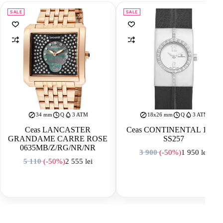
SALE
SALE
34 mm
Q
3 ATM
18x26 mm
Q
3 ATM
Ceas LANCASTER
Ceas CONTINENTAL 1080-
GRANDAME CARRE ROSE
SS257
0635MB/Z/RG/NR/NR
3 900
(-50%)
1 950
lei
Prețul inițial a f
Prețul curent est
5 110
(-50%)
2 555
lei
Prețul inițial a fost: 5 110 lei.
Prețul curent este: 2 555 lei.