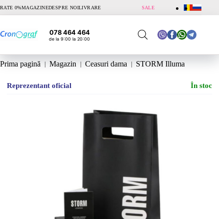
Sari
RATE 0%
MAGAZINE
DESPRE NOI
LIVRARE
SALE
la
conținut
078 464 464
de la 9:00 la 20:00
Prima pagină
Magazin
Ceasuri dama
STORM Illuma
Reprezentant oficial
În stoc