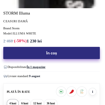
STORM Illuma
CEASURI DAMĂ
Brand:
Storm
Model:
ILLUMA WHITE
(-50%)
2 460
1 230
lei
Prețul
Prețul
inițial
curent
a
este:
fost:
1
În coș
2
230 lei.
460 lei.
Disponibilitate
În 1 magazine
Livrare standard:
9 august
i
PLATĂ ÎN RATE
4 luni
6 luni
12 luni
36 luni