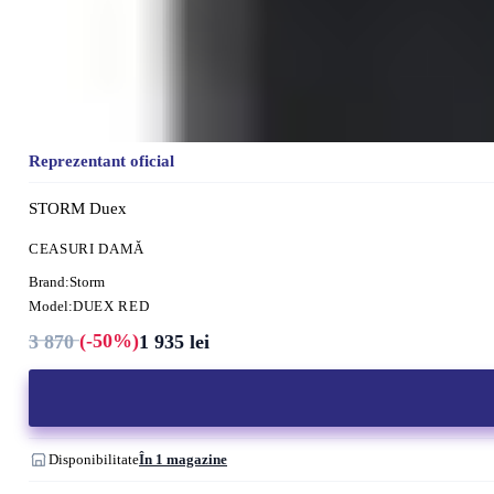
Reprezentant oficial
STORM Duex
CEASURI DAMĂ
Brand:
Storm
Model:
DUEX RED
(-50%)
3 870
1 935
lei
Prețul
Prețul
inițial
curent
a
este:
fost:
1
3
935 lei.
870 lei.
Disponibilitate
În 1 magazine