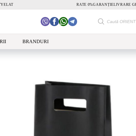
TY
ELAT
RATE 0%
GARANȚIE
LIVRARE G
Products
search
RII
BRANDURI