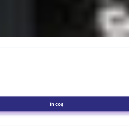
În coș