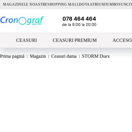
Sari
MAGAZINELE NOASTRE
SHOPPING MALLDOVA
ATRIUM
JUMBO
SUNCI
la
conținut
078 464 464
de la 9:00 la 20:00
CEASURI
CEASURI PREMIUM
ACCESO
Prima pagină
Magazin
Ceasuri dama
STORM Duex