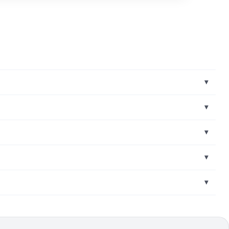
▾
▾
▾
▾
▾