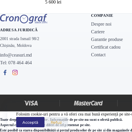
5 600
lei
COMPANIE
Despre noi
ADRESA JURIDICĂ
Cariere
2001 strada Ismail 98/2
Garantie produse
Chișinău, Moldova
Certificat cadou
Contact
info@ceasuri.md
Tel: 078 464 464
Folosim cookie-uri pentru a vă oferi cea mai bună experiență pe site-
Toate drepturile sunt protejate . Informațiile de pe site nu sunt o ofertă publică.
Acceptă
Refuz
Aspectul cutiei ceasului poate diferi de cel prezentat pe site.
Este posibil ca starea disponibilității și prețul produselor de pe site și din magazinel