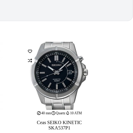
40 mm
Quartz
10 ATM
Ceas SEIKO KINETIC
SKA537P1