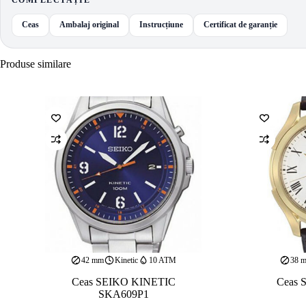
Ceas
Ambalaj original
Instrucțiune
Certificat de garanție
Produse similare
42 mm
Kinetic
10 ATM
38 
Ceas SEIKO KINETIC
Ceas 
SKA609P1