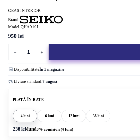
CEAS INTERIOR
Brand:
Model:
QHA019L
950
lei
Cantitate
SEIKO
WALL
CLOCK
Disponibilitate
În 1 magazine
QHA019L
Livrare standard:
7 august
PLATĂ ÎN RATE
4 luni
6 luni
12 luni
36 luni
238 lei
/lună
0% comision (4 luni)