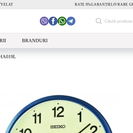
TY
ELAT
RATE 0%
GARANȚIE
LIVRARE G
Products
search
RII
BRANDURI
HA019L