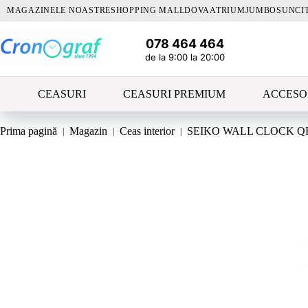
Sari
MAGAZINELE NOASTRE
SHOPPING MALLDOVA
ATRIUM
JUMBO
SUNCI
la
conținut
078 464 464
de la 9:00 la 20:00
CEASURI
CEASURI PREMIUM
ACCESO
Prima pagină
Magazin
Ceas interior
SEIKO WALL CLOCK Q