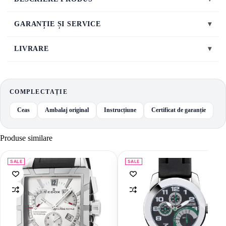
GARANȚIE ȘI SERVICE
▾
LIVRARE
▾
COMPLECTAȚIE
Ceas
Ambalaj original
Instrucțiune
Certificat de garanție
Produse similare
SALE
SALE