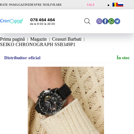
Sari
RATE 0%
MAGAZINE
DESPRE NOI
LIVRARE
SALE
la
conținut
078 464 464
de la 9:00 la 20:00
Prima pagină
Magazin
Ceasuri Barbati
SEIKO CHRONOGRAPH SSB349P1
Distribuitor oficial
În stoc