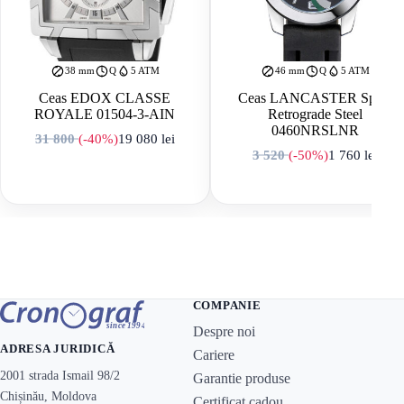
38 mm
Q
5 ATM
46 mm
Q
5 ATM
Ceas EDOX CLASSE
Ceas LANCASTER Sport
ROYALE 01504-3-AIN
Retrograde Steel
0460NRSLNR
31 800
(-40%)
19 080
lei
Prețul inițial a fost: 31 800 lei.
Prețul curent este: 19 080 lei.
3 520
(-50%)
1 760
lei
Prețul inițial a f
Prețul curent est
COMPANIE
Despre noi
ADRESA JURIDICĂ
Cariere
2001 strada Ismail 98/2
Garantie produse
Chișinău, Moldova
Certificat cadou