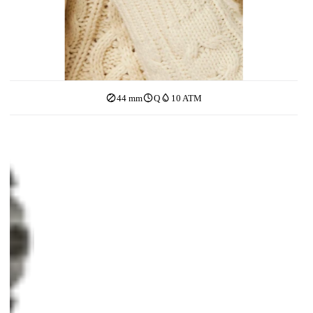
44 mm
Q
10 ATM