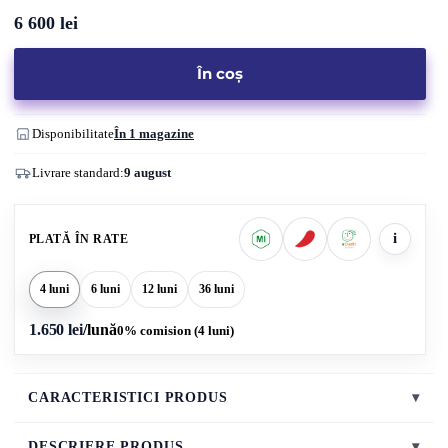
6 600
lei
În coș
Disponibilitate
În 1 magazine
Livrare standard:
9 august
i
PLATĂ ÎN RATE
4 luni
6 luni
12 luni
36 luni
1.650 lei
/lună
0% comision (4 luni)
CARACTERISTICI PRODUS
▾
DESCRIERE PRODUS
▾