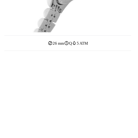
26 mm
Q
5 ATM