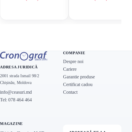
Prețul inițial a fost: 4 150 lei.
Prețul curent este: 2 075 lei.
Prețul inițial a f
Prețul curent est
COMPANIE
Despre noi
ADRESA JURIDICĂ
Cariere
2001 strada Ismail 98/2
Garantie produse
Chișinău, Moldova
Certificat cadou
Contact
info@ceasuri.md
Tel: 078 464 464
MAGAZINE