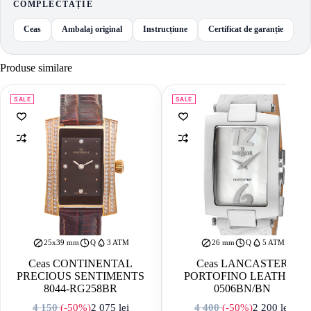
COMPLECTAȚIE
Ceas
Ambalaj original
Instrucțiune
Certificat de garanție
Produse similare
SALE
SALE
25x39 mm
Q
3 ATM
26 mm
Q
5 ATM
Ceas CONTINENTAL
Ceas LANCASTER
PRECIOUS SENTIMENTS
PORTOFINO LEATHER
8044-RG258BR
0506BN/BN
4 150
(-50%)
2 075
lei
4 400
(-50%)
2 200
lei