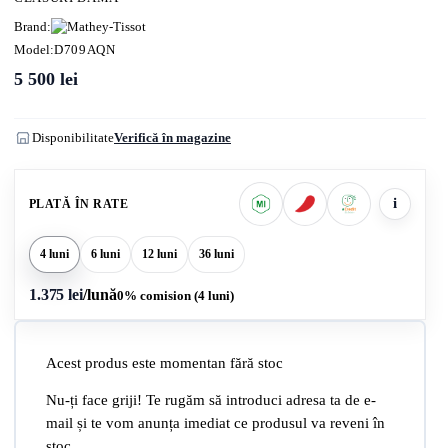
Brand:
Model:
D709AQN
5 500
lei
Disponibilitate
Verifică în magazine
i
PLATĂ ÎN RATE
4 luni
6 luni
12 luni
36 luni
1.375 lei
/lună
0% comision (4 luni)
Acest produs este momentan fără stoc
Nu-ți face griji! Te rugăm să introduci adresa ta de e-
mail și te vom anunța imediat ce produsul va reveni în
stoc.