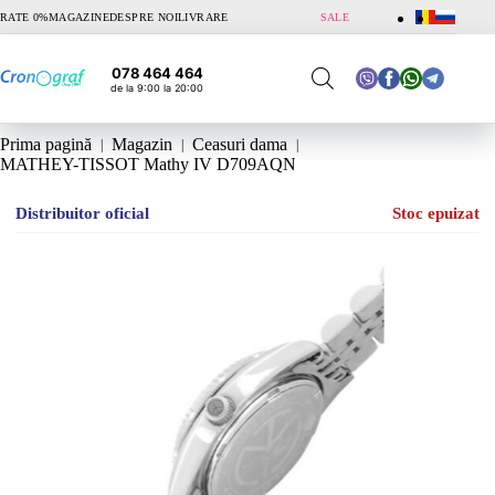
Sari
RATE 0%
MAGAZINE
DESPRE NOI
LIVRARE
SALE
la
conținut
078 464 464
de la 9:00 la 20:00
Prima pagină
Magazin
Ceasuri dama
MATHEY-TISSOT Mathy IV D709AQN
Distribuitor oficial
Stoc epuizat