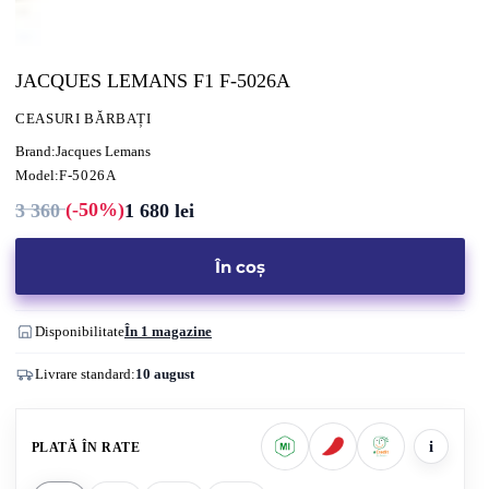
JACQUES LEMANS F1 F-5026A
CEASURI BĂRBAȚI
Brand:
Jacques Lemans
Model:
F-5026A
(-50%)
3 360
1 680
lei
Prețul
Prețul
inițial
curent
a
este:
fost:
1
În coș
3
680 lei.
360 lei.
Disponibilitate
În 1 magazine
Livrare standard:
10 august
i
PLATĂ ÎN RATE