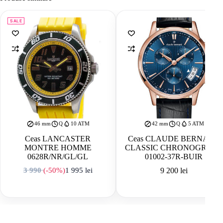
SALE
46 mm
Q
10 ATM
42 mm
Q
5 ATM
Ceas LANCASTER
Ceas CLAUDE BERNARD
MONTRE HOMME
CLASSIC CHRONOGRAPH
0628R/NR/GL/GL
01002-37R-BUIR
3 990
(-50%)
1 995
lei
9 200
lei
Prețul inițial a fost: 3 990 lei.
Prețul curent este: 1 995 lei.