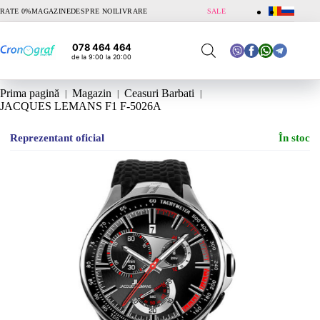
Sari
RATE 0%
MAGAZINE
DESPRE NOI
LIVRARE
SALE
la
conținut
078 464 464
de la 9:00 la 20:00
Prima pagină
Magazin
Ceasuri Barbati
JACQUES LEMANS F1 F-5026A
Reprezentant oficial
În stoc