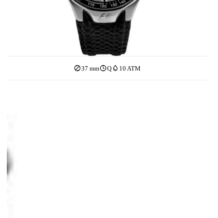
37 mm
Q
10 ATM