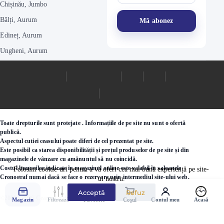
Chișinău, Jumbo
Bălți, Aurum
Edineț, Aurum
Ungheni, Aurum
Toate drepturile sunt protejate . Informațiile de pe site nu sunt o ofertă
publică.
Aspectul cutiei ceasului poate diferi de cel prezentat pe site.
Este posibil ca starea disponibilității și prețul produselor de pe site și din
magazinele de vânzare cu amănuntul să nu coincidă.
Costul bunurilor indicate în magazinul online este valabil în saloanele
Folosim cookie-uri pentru a vă oferi cea mai bună experiență pe site-
Cronograf numai dacă se face o rezervare prin intermediul site-ului web.
ul nostru.
Acceptă
Refuz
©2000 - 2026 Ceasuri.md
Magazin
Filtrează
Favorite
Coșul
Contul meu
Acasă