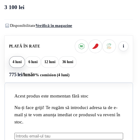
3 100
lei
Disponibilitate
Verifică în magazine
i
PLATĂ ÎN RATE
4 luni
6 luni
12 luni
36 luni
775 lei
/lună
0% comision (4 luni)
Acest produs este momentan fără stoc
Nu-ți face griji! Te rugăm să introduci adresa ta de e-
mail și te vom anunța imediat ce produsul va reveni în
stoc.