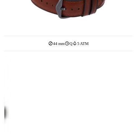
44 mm
Q
5 ATM