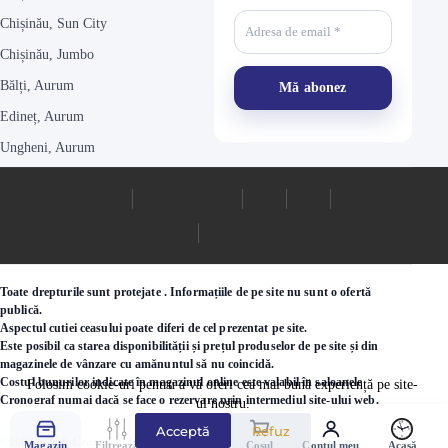
Chișinău, Sun City
Chișinău, Jumbo
Bălți, Aurum
Edineț, Aurum
Ungheni, Aurum
Toate drepturile sunt protejate . Informațiile de pe site nu sunt o ofertă
publică.
Aspectul cutiei ceasului poate diferi de cel prezentat pe site.
Este posibil ca starea disponibilității și prețul produselor de pe site și din
magazinele de vânzare cu amănuntul să nu coincidă.
Costul bunurilor indicate în magazinul online este valabil în saloanele
Folosim cookie-uri pentru a vă oferi cea mai bună experiență pe site-
Cronograf numai dacă se face o rezervare prin intermediul site-ului web.
ul nostru.
Acceptă
Refuz
©2000 - 2026 Ceasuri.md
Magazin
Filtrează
Favorite
Coșul
Contul meu
Acasă