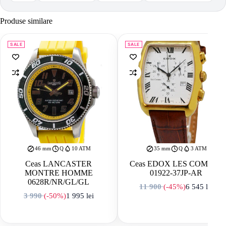
Produse similare
SALE
SALE
46 mm
Q
10 ATM
35 mm
Q
3 ATM
Ceas LANCASTER
Ceas EDOX LES COMBES
MONTRE HOMME
01922-37JP-AR
0628R/NR/GL/GL
11 900
(-45%)
6 545
lei
Prețul inițial a f
Prețul curent est
3 990
(-50%)
1 995
lei
Prețul inițial a fost: 3 990 lei.
Prețul curent este: 1 995 lei.