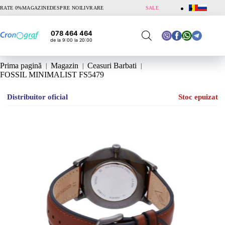
Sari
RATE 0%
MAGAZINE
DESPRE NOI
LIVRARE
SALE
la
conținut
078 464 464
de la 9:00 la 20:00
Prima pagină
Magazin
Ceasuri Barbati
FOSSIL MINIMALIST FS5479
Distribuitor oficial
Stoc epuizat