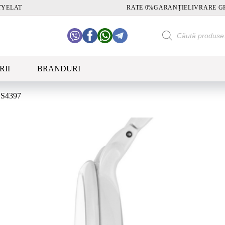
TY
ELAT
RATE 0%
GARANȚIE
LIVRARE G
Products
search
RII
BRANDURI
S4397