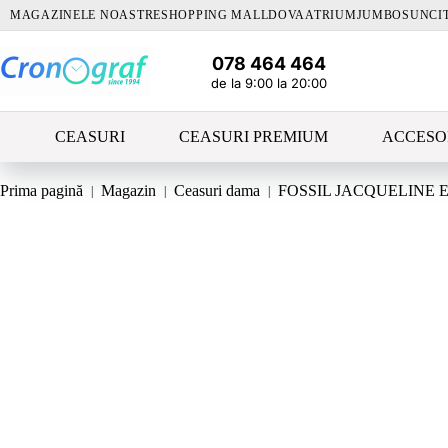
Sari
MAGAZINELE NOASTRE
SHOPPING MALLDOVA
ATRIUM
JUMBO
SUNCI
la
conținut
078 464 464
de la 9:00 la 20:00
CEASURI
CEASURI PREMIUM
ACCESO
Prima pagină
Magazin
Ceasuri dama
FOSSIL JACQUELINE E