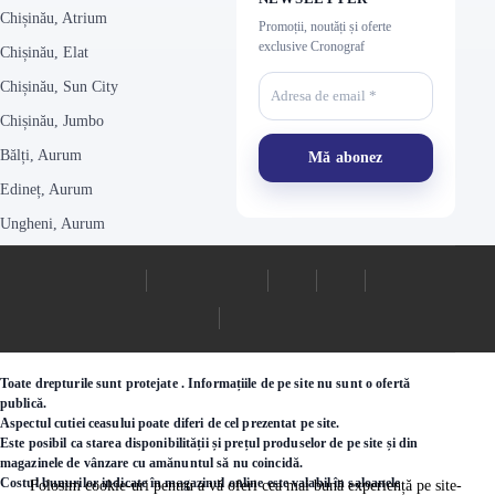
Chișinău, Atrium
Promoții, noutăți și oferte
exclusive Cronograf
Chișinău, Elat
Chișinău, Sun City
Chișinău, Jumbo
Bălți, Aurum
Edineț, Aurum
Ungheni, Aurum
Toate drepturile sunt protejate . Informațiile de pe site nu sunt o ofertă
publică.
Aspectul cutiei ceasului poate diferi de cel prezentat pe site.
Este posibil ca starea disponibilității și prețul produselor de pe site și din
magazinele de vânzare cu amănuntul să nu coincidă.
Costul bunurilor indicate în magazinul online este valabil în saloanele
Folosim cookie-uri pentru a vă oferi cea mai bună experiență pe site-