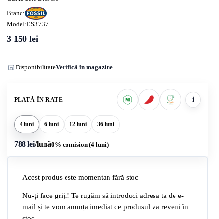
Brand:
Model:
ES3737
3 150
lei
Disponibilitate
Verifică în magazine
i
PLATĂ ÎN RATE
4 luni
6 luni
12 luni
36 luni
788 lei
/lună
0% comision (4 luni)
Acest produs este momentan fără stoc
Nu-ți face griji! Te rugăm să introduci adresa ta de e-
mail și te vom anunța imediat ce produsul va reveni în
stoc.