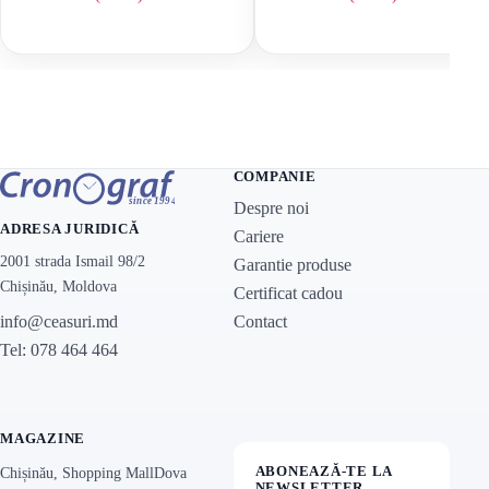
Prețul inițial a fost: 31 800 lei.
Prețul curent este: 15 900 lei.
Prețul inițial a f
Prețul curent est
COMPANIE
Despre noi
ADRESA JURIDICĂ
Cariere
2001 strada Ismail 98/2
Garantie produse
Chișinău, Moldova
Certificat cadou
Contact
info@ceasuri.md
Tel: 078 464 464
MAGAZINE
ABONEAZĂ-TE LA
Chișinău, Shopping MallDova
NEWSLETTER