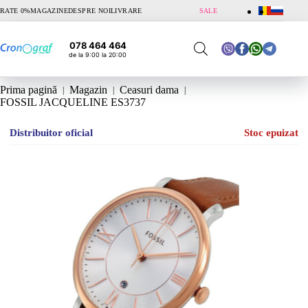
Sari
RATE 0%
MAGAZINE
DESPRE NOI
LIVRARE
SALE
la
conținut
078 464 464
de la 9:00 la 20:00
Prima pagină
Magazin
Ceasuri dama
FOSSIL JACQUELINE ES3737
Distribuitor oficial
Stoc epuizat