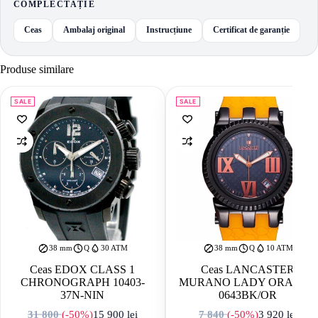
COMPLECTAȚIE
Ceas
Ambalaj original
Instrucțiune
Certificat de garanție
Produse similare
SALE
SALE
38 mm
Q
30 ATM
38 mm
Q
10 ATM
Ceas EDOX CLASS 1
Ceas LANCASTER
CHRONOGRAPH 10403-
MURANO LADY ORANGE
37N-NIN
0643BK/OR
31 800
(-50%)
15 900
lei
7 840
(-50%)
3 920
lei