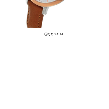
Q
3 ATM