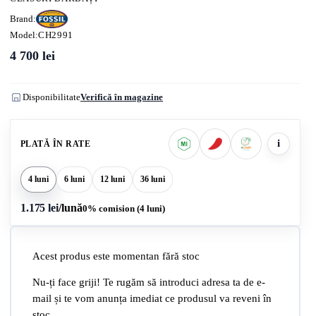
Brand:
Model:
CH2991
4 700
lei
Disponibilitate
Verifică în magazine
i
PLATĂ ÎN RATE
4 luni
6 luni
12 luni
36 luni
1.175 lei
/lună
0% comision (4 luni)
Acest produs este momentan fără stoc
Nu-ți face griji! Te rugăm să introduci adresa ta de e-
mail și te vom anunța imediat ce produsul va reveni în
stoc.