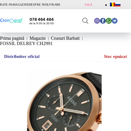
Sari
RATE 0%
MAGAZINE
DESPRE NOI
LIVRARE
SALE
la
conținut
078 464 464
de la 9:00 la 20:00
Prima pagină
Magazin
Ceasuri Barbati
FOSSIL DELREY CH2991
Distribuitor oficial
Stoc epuizat