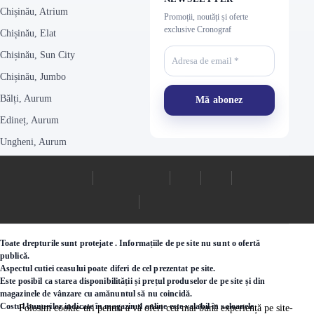
Chișinău, Atrium
Promoții, noutăți și oferte
exclusive Cronograf
Chișinău, Elat
Chișinău, Sun City
Chișinău, Jumbo
Bălți, Aurum
Edineț, Aurum
Ungheni, Aurum
Toate drepturile sunt protejate . Informațiile de pe site nu sunt o ofertă
publică.
Aspectul cutiei ceasului poate diferi de cel prezentat pe site.
Este posibil ca starea disponibilității și prețul produselor de pe site și din
magazinele de vânzare cu amănuntul să nu coincidă.
Costul bunurilor indicate în magazinul online este valabil în saloanele
Folosim cookie-uri pentru a vă oferi cea mai bună experiență pe site-