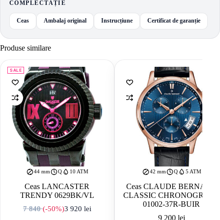
COMPLECTAȚIE
Ceas
Ambalaj original
Instrucțiune
Certificat de garanție
Produse similare
SALE
44 mm
Q
10 ATM
42 mm
Q
5 ATM
Ceas LANCASTER
Ceas CLAUDE BERNARD
TRENDY 0629BK/VL
CLASSIC CHRONOGRAPH
01002-37R-BUIR
7 840
(-50%)
3 920
lei
Prețul inițial a fost: 7 840 lei.
Prețul curent este: 3 920 lei.
9 200
lei