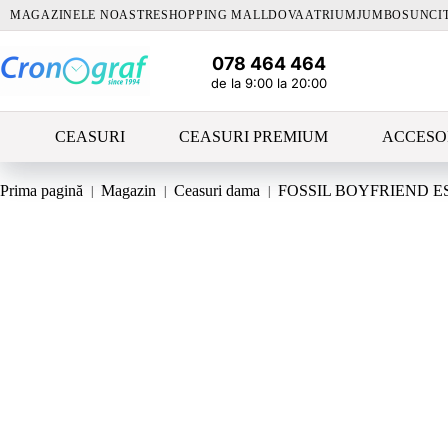
Sari
MAGAZINELE NOASTRE
SHOPPING MALLDOVA
ATRIUM
JUMBO
SUNCI
la
conținut
078 464 464
de la 9:00 la 20:00
CEASURI
CEASURI PREMIUM
ACCESO
Prima pagină
Magazin
Ceasuri dama
FOSSIL BOYFRIEND E