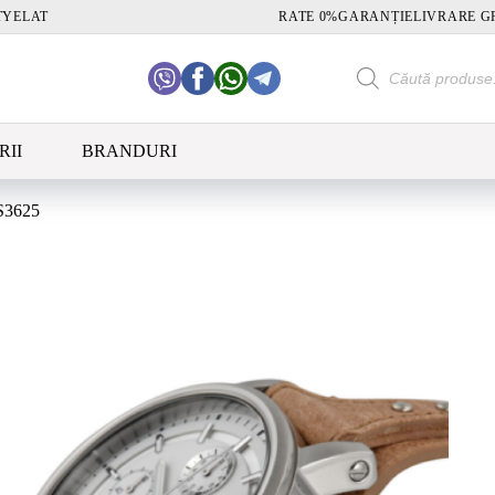
TY
ELAT
RATE 0%
GARANȚIE
LIVRARE G
Products
search
RII
BRANDURI
S3625