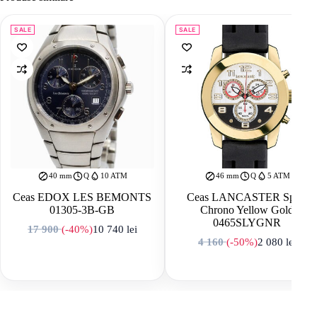
SALE
SALE
40 mm
Q
10 ATM
46 mm
Q
5 ATM
Ceas EDOX LES BEMONTS
Ceas LANCASTER Sport
01305-3B-GB
Chrono Yellow Gold
0465SLYGNR
17 900
(-40%)
10 740
lei
Prețul inițial a fost: 17 900 lei.
Prețul curent este: 10 740 lei.
4 160
(-50%)
2 080
lei
Prețul inițial a f
Prețul curent est