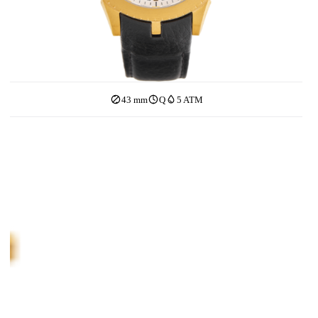
43 mm
Q
5 ATM