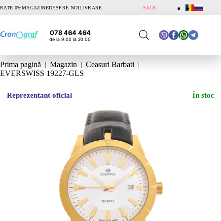
Sari
RATE 0%
MAGAZINE
DESPRE NOI
LIVRARE
SALE
la
conținut
078 464 464
de la 9:00 la 20:00
Prima pagină
Magazin
Ceasuri Barbati
EVERSWISS 19227-GLS
Reprezentant oficial
În stoc