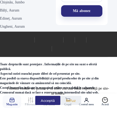
Chișinău, Jumbo
Bălți, Aurum
Edineț, Aurum
Ungheni, Aurum
Toate drepturile sunt protejate . Informațiile de pe site nu sunt o ofertă
publică.
Aspectul cutiei ceasului poate diferi de cel prezentat pe site.
Este posibil ca starea disponibilității și prețul produselor de pe site și din
magazinele de vânzare cu amănuntul să nu coincidă.
Costul bunurilor indicate în magazinul online este valabil în saloanele
Folosim cookie-uri pentru a vă oferi cea mai bună experiență pe site-
Cronograf numai dacă se face o rezervare prin intermediul site-ului web.
ul nostru.
Acceptă
Refuz
©2000 - 2026 Ceasuri.md
Magazin
Filtrează
Favorite
Coșul
Contul meu
Acasă