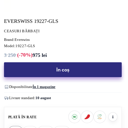
EVERSWISS 19227-GLS
CEASURI BĂRBAȚI
Brand:
Everswiss
Model:
19227-GLS
(-70%)
3 250
975
lei
Prețul
Prețul
inițial
curent
a
este:
fost:
975 lei.
În coș
3
250 lei.
Disponibilitate
În 1 magazine
Livrare standard:
10 august
i
PLATĂ ÎN RATE