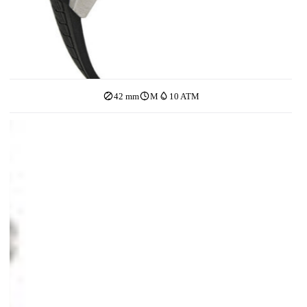
42 mm
M
10 ATM