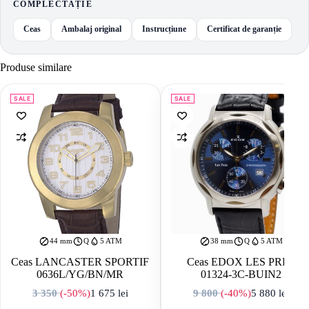
COMPLECTAȚIE
Ceas
Ambalaj original
Instrucțiune
Certificat de garanție
Produse similare
SALE
SALE
44 mm
Q
5 ATM
38 mm
Q
5 ATM
Ceas LANCASTER SPORTIF
Ceas EDOX LES PRES
0636L/YG/BN/MR
01324-3C-BUIN2
3 350
(-50%)
1 675
lei
9 800
(-40%)
5 880
lei
Prețul inițial a fost: 3 350 lei.
Prețul curent este: 1 675 lei.
Prețul inițial a f
Prețul curent est