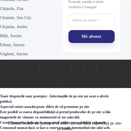
Promoții, noutăți și oferte
exclusive Cronograf
Chișinău, Elat
Chișinău, Sun City
Chișinău, Jumbo
Bălți, Aurum
Edineț, Aurum
Ungheni, Aurum
Toate drepturile sunt protejate . Informațiile de pe site nu sunt o ofertă
publică.
Aspectul cutiei ceasului poate diferi de cel prezentat pe site.
Este posibil ca starea disponibilității și prețul produselor de pe site și din
magazinele de vânzare cu amănuntul să nu coincidă.
Costul bunurilor indicate în magazinul online este valabil în saloanele
Folosim cookie-uri pentru a vă oferi cea mai bună experiență pe site-
Cronograf numai dacă se face o rezervare prin intermediul site-ului web.
ul nostru.