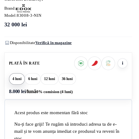
Brand:
Model:
83008-3-NIN
32 000
lei
Disponibilitate
Verifică în magazine
i
PLATĂ ÎN RATE
4 luni
6 luni
12 luni
36 luni
8.000 lei
/lună
0% comision (4 luni)
Acest produs este momentan fără stoc
Nu-ți face griji! Te rugăm să introduci adresa ta de e-
mail și te vom anunța imediat ce produsul va reveni în
stoc.