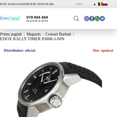
Sari
RATE 0%
MAGAZINE
DESPRE NOI
LIVRARE
SALE
la
conținut
078 464 464
de la 9:00 la 20:00
Prima pagină
Magazin
Ceasuri Barbati
EDOX RALLY TIMER 83008-3-NIN
Distribuitor oficial
Stoc epuizat