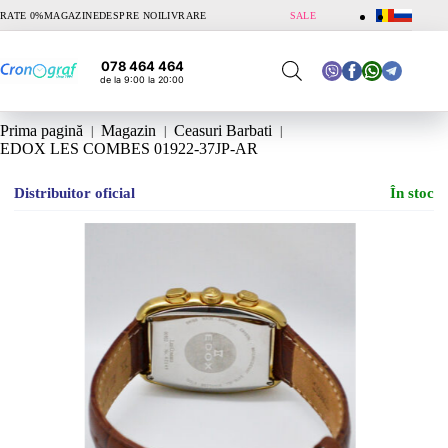
Sari
RATE 0%
MAGAZINE
DESPRE NOI
LIVRARE
SALE
la
conținut
078 464 464
de la 9:00 la 20:00
Prima pagină
Magazin
Ceasuri Barbati
EDOX LES COMBES 01922-37JP-AR
Distribuitor oficial
În stoc