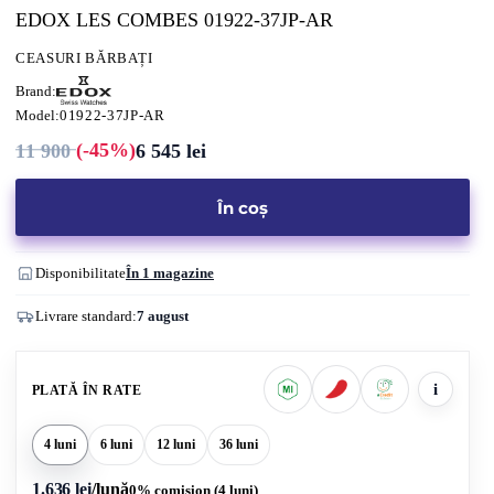
EDOX LES COMBES 01922-37JP-AR
CEASURI BĂRBAȚI
Brand:
Model:
01922-37JP-AR
(-45%)
11 900
6 545
lei
Prețul
Prețul
inițial
curent
a
este:
fost:
6
În coș
11
545 lei.
900 lei.
Disponibilitate
În 1 magazine
Livrare standard:
7 august
i
PLATĂ ÎN RATE
4 luni
6 luni
12 luni
36 luni
1.636 lei
/lună
0% comision (4 luni)