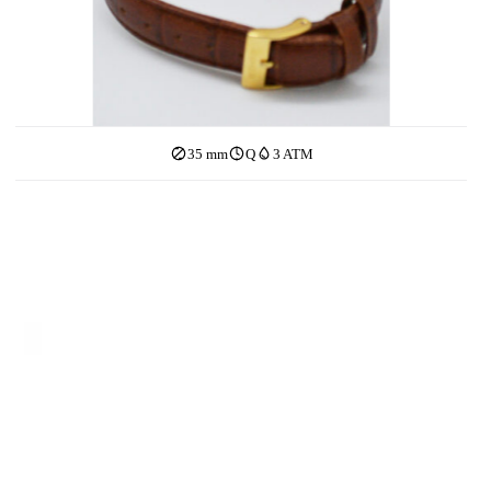
35 mm
Q
3 ATM