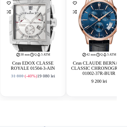
38 mm
Q
5 ATM
42 mm
Q
5 ATM
Ceas EDOX CLASSE
Ceas CLAUDE BERNARD
ROYALE 01504-3-AIN
CLASSIC CHRONOGRAPH
01002-37R-BUIR
31 800
(-40%)
19 080
lei
Prețul inițial a fost: 31 800 lei.
Prețul curent este: 19 080 lei.
9 200
lei