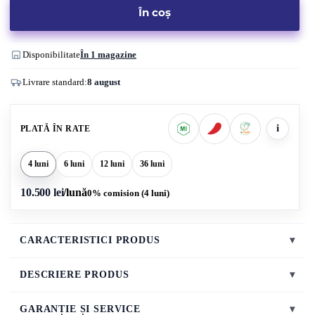
În coș
Disponibilitate
În 1 magazine
Livrare standard:
8 august
i
PLATĂ ÎN RATE
4 luni
6 luni
12 luni
36 luni
10.500 lei
/lună
0% comision (4 luni)
CARACTERISTICI PRODUS
▾
DESCRIERE PRODUS
▾
GARANȚIE ȘI SERVICE
▾