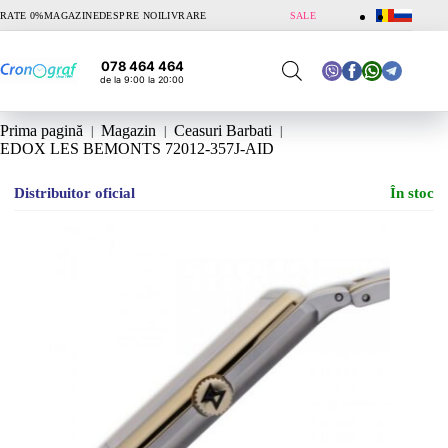
Sari
RATE 0%
MAGAZINE
DESPRE NOI
LIVRARE
SALE
la
conținut
078 464 464
de la 9:00 la 20:00
Prima pagină
Magazin
Ceasuri Barbati
EDOX LES BEMONTS 72012-357J-AID
Distribuitor oficial
În stoc