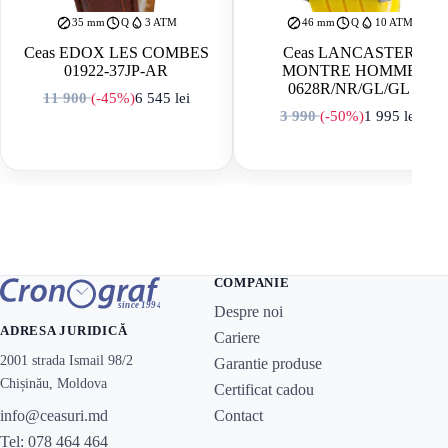
35 mm
Q
3 ATM
46 mm
Q
10 ATM
Ceas EDOX LES COMBES
Ceas LANCASTER
01922-37JP-AR
MONTRE HOMME
0628R/NR/GL/GL
11 900
(-45%)
6 545
lei
Prețul inițial a fost: 11 900 lei.
Prețul curent este: 6 545 lei.
3 990
(-50%)
1 995
lei
Prețul inițial a f
Prețul curent est
COMPANIE
Despre noi
ADRESA JURIDICĂ
Cariere
2001 strada Ismail 98/2
Garantie produse
Chișinău, Moldova
Certificat cadou
Contact
info@ceasuri.md
Tel: 078 464 464