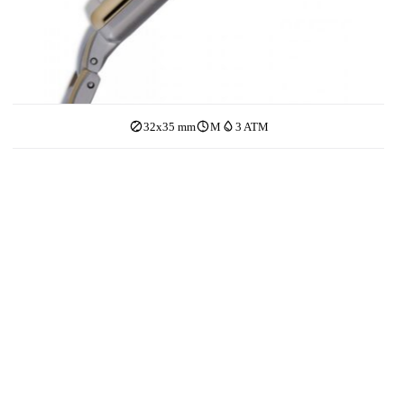
32x35 mm
M
3 ATM