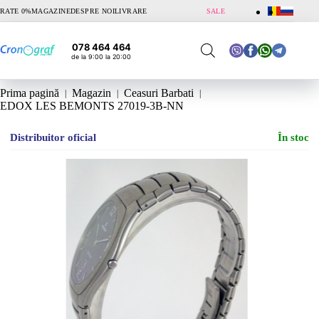
Sari
RATE 0%
MAGAZINE
DESPRE NOI
LIVRARE
SALE
la
conținut
078 464 464
de la 9:00 la 20:00
Prima pagină
Magazin
Ceasuri Barbati
EDOX LES BEMONTS 27019-3B-NN
Distribuitor oficial
În stoc