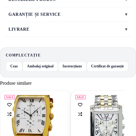
GARANȚIE ȘI SERVICE
▾
LIVRARE
▾
COMPLECTAȚIE
Ceas
Ambalaj original
Instrucțiune
Certificat de garanție
Produse similare
SALE
SALE