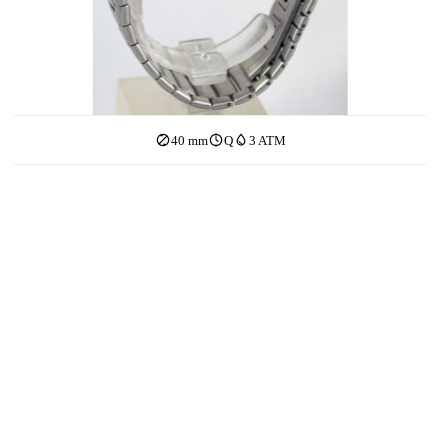
40 mm
Q
3 ATM