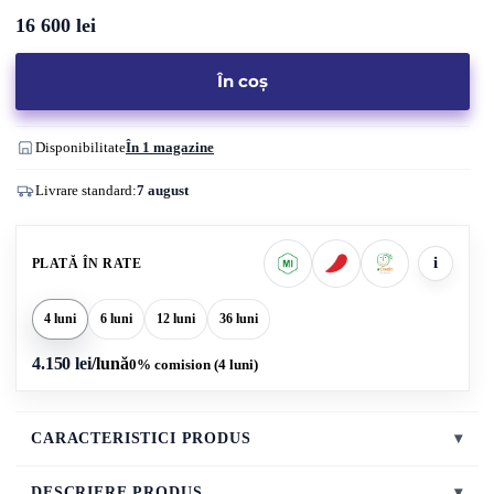
16 600
lei
În coș
Disponibilitate
În 1 magazine
Livrare standard:
7 august
i
PLATĂ ÎN RATE
4 luni
6 luni
12 luni
36 luni
4.150 lei
/lună
0% comision (4 luni)
CARACTERISTICI PRODUS
▾
DESCRIERE PRODUS
▾