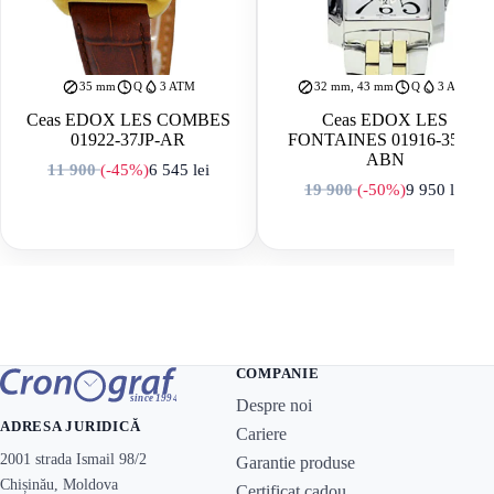
35 mm
Q
3 ATM
32 mm, 43 mm
Q
3 ATM
Ceas EDOX LES COMBES
Ceas EDOX LES
01922-37JP-AR
FONTAINES 01916-357P-
ABN
11 900
(-45%)
6 545
lei
Prețul inițial a fost: 11 900 lei.
Prețul curent este: 6 545 lei.
19 900
(-50%)
9 950
lei
Prețul inițial a f
Prețul curent est
COMPANIE
Despre noi
ADRESA JURIDICĂ
Cariere
2001 strada Ismail 98/2
Garantie produse
Chișinău, Moldova
Certificat cadou