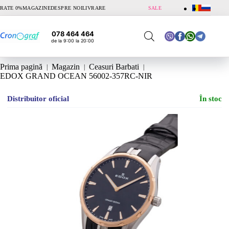
Sari
RATE 0%
MAGAZINE
DESPRE NOI
LIVRARE
SALE
la
conținut
078 464 464
de la 9:00 la 20:00
Prima pagină
Magazin
Ceasuri Barbati
EDOX GRAND OCEAN 56002-357RC-NIR
Distribuitor oficial
În stoc