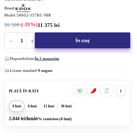
Brand:
Model:
56002-357RC-NIR
(-31%)
16 500
11 375
lei
Prețul
Prețul
inițial
curent
a
este:
Cantitate
fost:
11
În coș
EDOX
16
375 lei.
500 lei.
GRAND
OCEAN
Disponibilitate
În 2 magazine
56002-
Livrare standard:
9 august
357RC-
NIR
i
PLATĂ ÎN RATE
4 luni
6 luni
12 luni
36 luni
2.844 lei
/lună
0% comision (4 luni)