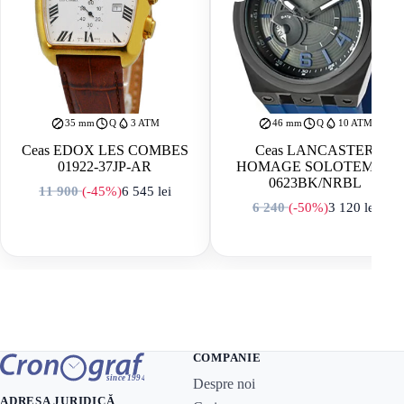
35 mm
Q
3 ATM
46 mm
Q
10 ATM
Ceas EDOX LES COMBES
Ceas LANCASTER
01922-37JP-AR
HOMAGE SOLOTEMPO
0623BK/NRBL
11 900
(-45%)
6 545
lei
Prețul inițial a fost: 11 900 lei.
Prețul curent este: 6 545 lei.
6 240
(-50%)
3 120
lei
Prețul inițial a f
Prețul curent est
COMPANIE
Despre noi
ADRESA JURIDICĂ