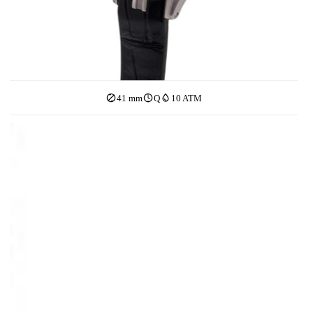
41 mm
Q
10 ATM