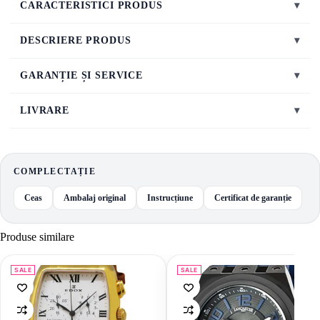
CARACTERISTICI PRODUS
▾
DESCRIERE PRODUS
▾
GARANȚIE ȘI SERVICE
▾
LIVRARE
▾
COMPLECTAȚIE
Ceas
Ambalaj original
Instrucțiune
Certificat de garanție
Produse similare
SALE
SALE