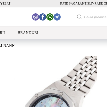
TY
ELAT
RATE 0%
GARANȚIE
LIVRARE G
Products
search
RII
BRANDURI
3M-NANN