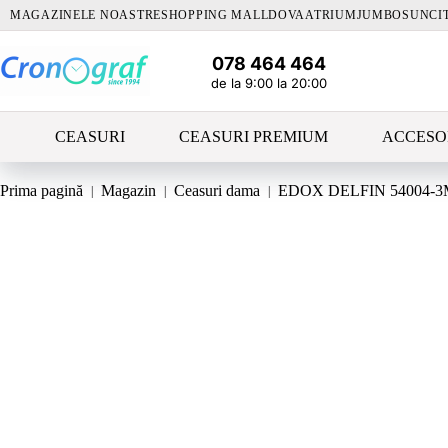
Sari
MAGAZINELE NOASTRE
SHOPPING MALLDOVA
ATRIUM
JUMBO
SUNCI
la
conținut
078 464 464
de la 9:00 la 20:00
CEASURI
CEASURI PREMIUM
ACCESO
Prima pagină
Magazin
Ceasuri dama
EDOX DELFIN 54004-