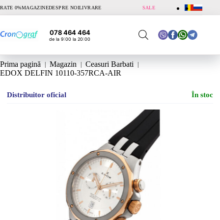
Sari
RATE 0%
MAGAZINE
DESPRE NOI
LIVRARE
SALE
la
conținut
078 464 464
de la 9:00 la 20:00
Prima pagină
Magazin
Ceasuri Barbati
EDOX DELFIN 10110-357RCA-AIR
Distribuitor oficial
În stoc