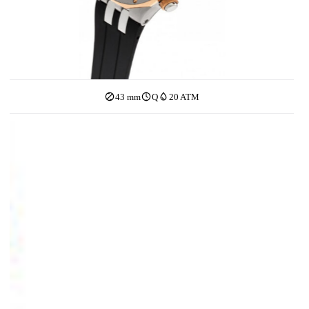
43 mm
Q
20 ATM