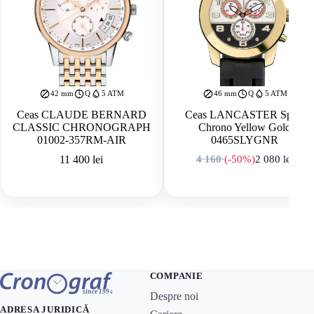
42 mm
Q
5 ATM
46 mm
Q
5 ATM
Ceas CLAUDE BERNARD
Ceas LANCASTER Sport
CLASSIC CHRONOGRAPH
Chrono Yellow Gold
01002-357RM-AIR
0465SLYGNR
11 400
lei
4 160
(-50%)
2 080
lei
Prețul inițial a f
Prețul curent est
COMPANIE
Despre noi
ADRESA JURIDICĂ