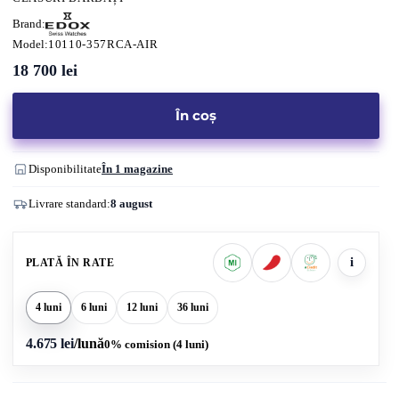
Brand:
Model:
10110-357RCA-AIR
18 700
lei
În coș
Disponibilitate
În 1 magazine
Livrare standard:
8 august
i
PLATĂ ÎN RATE
4 luni
6 luni
12 luni
36 luni
4.675 lei
/lună
0% comision (4 luni)