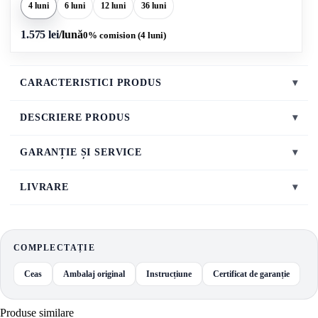
4 luni
6 luni
12 luni
36 luni
1.575 lei
/lună
0% comision (4 luni)
CARACTERISTICI PRODUS
▾
DESCRIERE PRODUS
▾
GARANȚIE ȘI SERVICE
▾
LIVRARE
▾
COMPLECTAȚIE
Ceas
Ambalaj original
Instrucțiune
Certificat de garanție
Produse similare