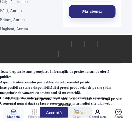
Chișinău, Jumbo
Bălți, Aurum
Edineț, Aurum
Ungheni, Aurum
Toate drepturile sunt protejate . Informațiile de pe site nu sunt o ofertă
publică.
Aspectul cutiei ceasului poate diferi de cel prezentat pe site.
Este posibil ca starea disponibilității și prețul produselor de pe site și din
magazinele de vânzare cu amănuntul să nu coincidă.
Costul bunurilor indicate în magazinul online este valabil în saloanele
Folosim cookie-uri pentru a vă oferi cea mai bună experiență pe site-
Cronograf numai dacă se face o rezervare prin intermediul site-ului web.
ul nostru.
Acceptă
Refuz
©2000 - 2026 Ceasuri.md
Magazin
Filtrează
Favorite
Coșul
Contul meu
Acasă