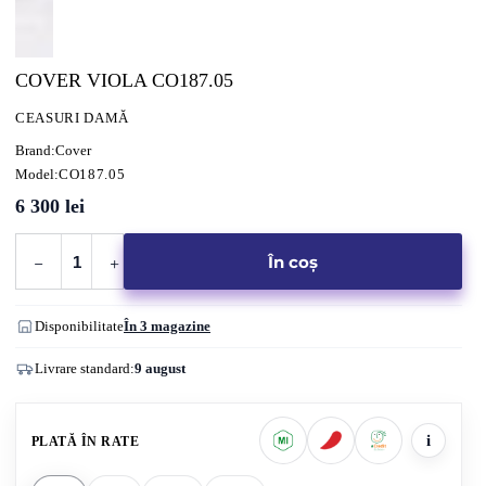
COVER VIOLA CO187.05
CEASURI DAMĂ
Brand:
Cover
Model:
CO187.05
6 300
lei
Cantitate
În coș
COVER
VIOLA
CO187.05
Disponibilitate
În 3 magazine
Livrare standard:
9 august
i
PLATĂ ÎN RATE