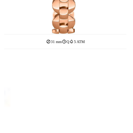
31 mm
Q
5 ATM