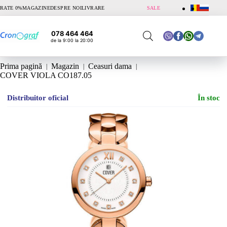
Sari
RATE 0%
MAGAZINE
DESPRE NOI
LIVRARE
SALE
la
conținut
078 464 464
de la 9:00 la 20:00
Prima pagină
Magazin
Ceasuri dama
COVER VIOLA CO187.05
Distribuitor oficial
În stoc