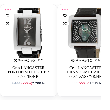
SALE
SALE
26 mm
Q
5 ATM
34 mm
Q
3 ATM
Ceas LANCASTER
Ceas LANCASTER
PORTOFINO LEATHER
GRANDAME CARRE
0506NR/NR
0635L/Z/SS/NR/NR
4 400
(-50%)
2 200
lei
3 830
(-50%)
1 915
lei
Prețul inițial a fost: 4 400 lei.
Prețul curent este: 2 200 lei.
Prețul inițial a f
Prețul curent est