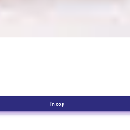
În coș