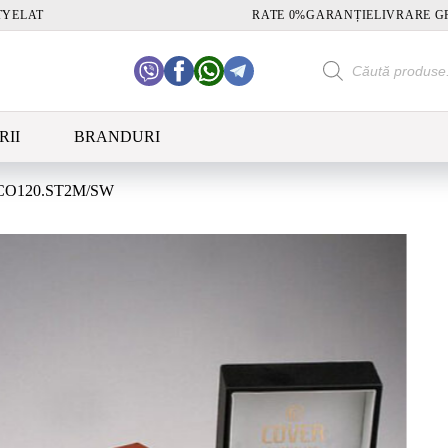
TY
ELAT
RATE 0%
GARANȚIE
LIVRARE G
Products
search
RII
BRANDURI
CO120.ST2M/SW