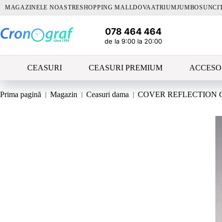
Sari
MAGAZINELE NOASTRE
SHOPPING MALLDOVA
ATRIUM
JUMBO
SUNCI
la
conținut
078 464 464
de la 9:00 la 20:00
CEASURI
CEASURI PREMIUM
ACCESO
Prima pagină
Magazin
Ceasuri dama
COVER REFLECTION 