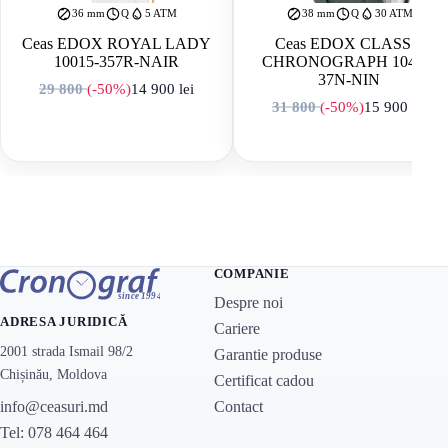
36 mm
Q
5 ATM
38 mm
Q
30 ATM
Ceas EDOX ROYAL LADY
Ceas EDOX CLASS 1
10015-357R-NAIR
CHRONOGRAPH 10403-
37N-NIN
29 800
(-50%)
14 900
lei
Prețul inițial a fost: 29 800 lei.
Prețul curent este: 14 900 lei.
31 800
(-50%)
15 900
lei
Prețul inițial a f
Prețul curent es
COMPANIE
Despre noi
ADRESA JURIDICĂ
Cariere
2001 strada Ismail 98/2
Garantie produse
Chișinău, Moldova
Certificat cadou
Contact
info@ceasuri.md
Tel: 078 464 464