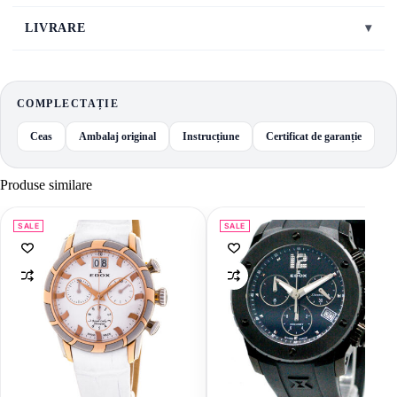
LIVRARE
▾
COMPLECTAȚIE
Ceas
Ambalaj original
Instrucțiune
Certificat de garanție
Produse similare
SALE
SALE