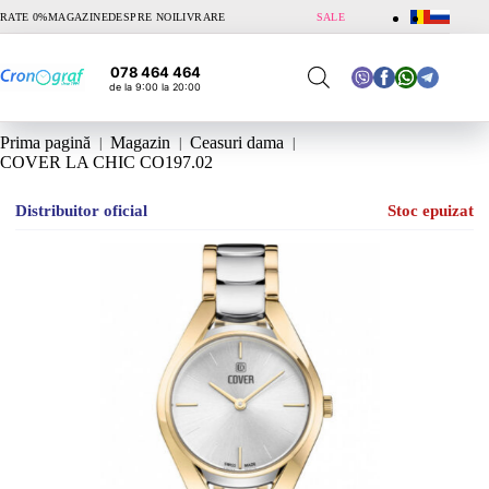
Sari
RATE 0%
MAGAZINE
DESPRE NOI
LIVRARE
SALE
la
conținut
078 464 464
de la 9:00 la 20:00
Prima pagină
Magazin
Ceasuri dama
COVER LA CHIC CO197.02
Distribuitor oficial
Stoc epuizat