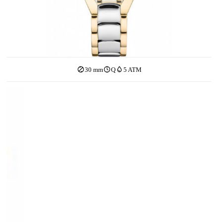
30 mm
Q
5 ATM