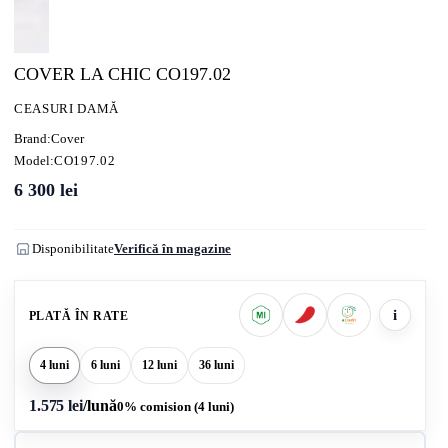
COVER LA CHIC CO197.02
CEASURI DAMĂ
Brand:
Cover
Model:
CO197.02
6 300
lei
Disponibilitate
Verifică în magazine
i
PLATĂ ÎN RATE
4 luni
6 luni
12 luni
36 luni
1.575 lei
/lună
0% comision (4 luni)