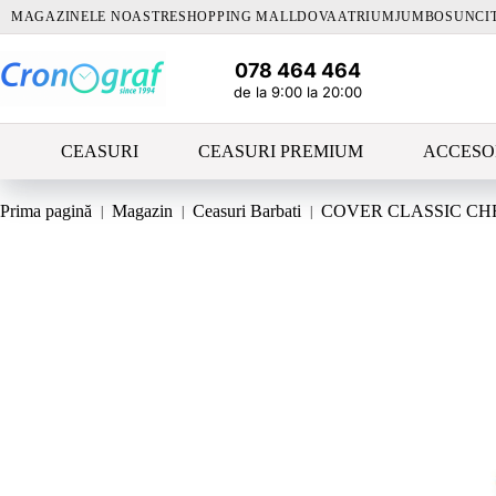
Sari
MAGAZINELE NOASTRE
SHOPPING MALLDOVA
ATRIUM
JUMBO
SUNCI
la
conținut
078 464 464
de la 9:00 la 20:00
CEASURI
CEASURI PREMIUM
ACCESO
Prima pagină
Magazin
Ceasuri Barbati
COVER CLASSIC CH