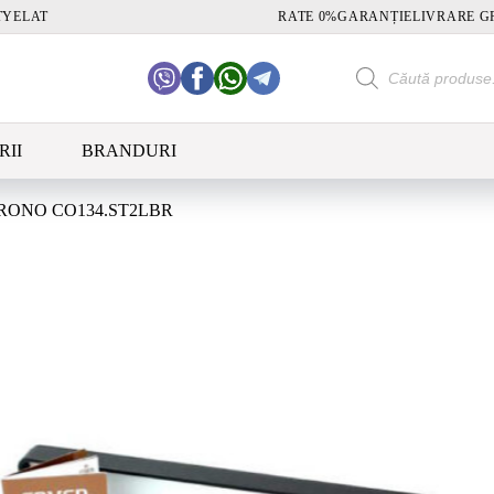
TY
ELAT
RATE 0%
GARANȚIE
LIVRARE G
Products
search
RII
BRANDURI
RONO CO134.ST2LBR