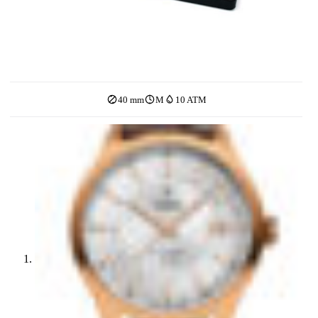
40 mm
M
10 ATM