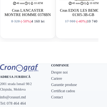
46 mm
Q
10 ATM
40 mm
Q
10 ATM
Ceas LANCASTER
Ceas EDOX LES BEMONTS
MONTRE HOMME 0378BN
01305-3B-GB
8 320
(-50%)
4 160
lei
17 900
(-40%)
10 740
lei
Prețul inițial a fost: 8 320 lei.
Prețul curent este: 4 160 lei.
Prețul inițial a f
Prețul curent es
COMPANIE
Despre noi
ADRESA JURIDICĂ
Cariere
2001 strada Ismail 98/2
Garantie produse
Chișinău, Moldova
Certificat cadou
Contact
info@ceasuri.md
Tel: 078 464 464