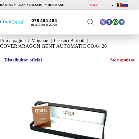
Sari
RATE 0%
MAGAZINE
DESPRE NOI
LIVRARE
SALE
la
conținut
078 464 464
de la 9:00 la 20:00
Prima pagină
Magazin
Ceasuri Barbati
COVER ARAGON GENT AUTOMATIC COA4.26
Distribuitor oficial
Stoc epuizat