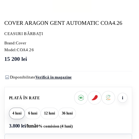
COVER ARAGON GENT AUTOMATIC COA4.26
CEASURI BĂRBAȚI
Brand:
Cover
Model:
COA4.26
15 200
lei
Disponibilitate
Verifică în magazine
i
PLATĂ ÎN RATE
4 luni
6 luni
12 luni
36 luni
3.800 lei
/lună
0% comision (4 luni)