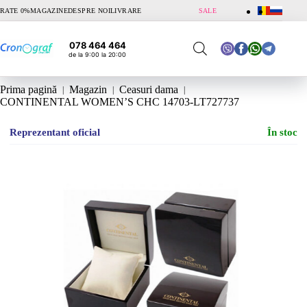
Sari
RATE 0%
MAGAZINE
DESPRE NOI
LIVRARE
SALE
la
conținut
078 464 464
de la 9:00 la 20:00
Prima pagină
Magazin
Ceasuri dama
CONTINENTAL WOMEN’S CHC 14703-LT727737
Reprezentant oficial
În stoc