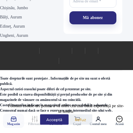
Chișinău, Jumbo
Bălți, Aurum
Edineț, Aurum
Ungheni, Aurum
Toate drepturile sunt protejate . Informațiile de pe site nu sunt o ofertă
publică.
Aspectul cutiei ceasului poate diferi de cel prezentat pe site.
Este posibil ca starea disponibilității și prețul produselor de pe site și din
magazinele de vânzare cu amănuntul să nu coincidă.
Costul bunurilor indicate în magazinul online este valabil în saloanele
Folosim cookie-uri pentru a vă oferi cea mai bună experiență pe site-
Cronograf numai dacă se face o rezervare prin intermediul site-ului web.
ul nostru.
Acceptă
Refuz
©2000 - 2026 Ceasuri.md
Magazin
Filtrează
Favorite
Coșul
Contul meu
Acasă