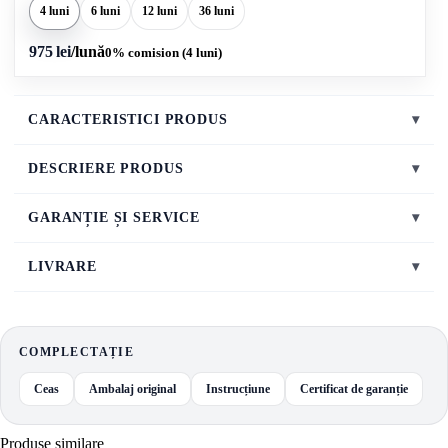
4 luni
6 luni
12 luni
36 luni
975 lei
/lună
0% comision (4 luni)
CARACTERISTICI PRODUS
▾
DESCRIERE PRODUS
▾
GARANȚIE ȘI SERVICE
▾
LIVRARE
▾
COMPLECTAȚIE
Ceas
Ambalaj original
Instrucțiune
Certificat de garanție
Produse similare