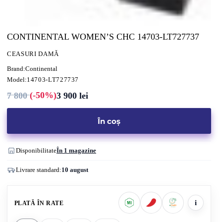
CONTINENTAL WOMEN’S CHC 14703-LT727737
CEASURI DAMĂ
Brand:
Continental
Model:
14703-LT727737
(-50%)
7 800
3 900
lei
Prețul
Prețul
inițial
curent
a
este:
fost:
3
În coș
7
900 lei.
800 lei.
Disponibilitate
În 1 magazine
Livrare standard:
10 august
i
PLATĂ ÎN RATE