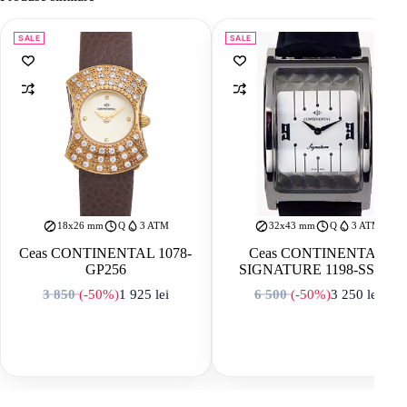
SALE
SALE
18x26 mm
Q
3 ATM
32x43 mm
Q
3 ATM
Ceas CONTINENTAL 1078-
Ceas CONTINENTAL
GP256
SIGNATURE 1198-SS157
3 850
(-50%)
1 925
lei
6 500
(-50%)
3 250
lei
Prețul inițial a fost: 3 850 lei.
Prețul curent este: 1 925 lei.
Prețul inițial a f
Prețul curent est