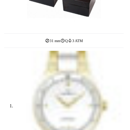
31 mm
Q
3 ATM