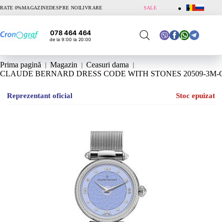
Sari
RATE 0%
MAGAZINE
DESPRE NOI
LIVRARE
SALE
la
conținut
078 464 464
de la 9:00 la 20:00
Prima pagină
Magazin
Ceasuri dama
CLAUDE BERNARD DRESS CODE WITH STONES 20509-3M-
Reprezentant oficial
Stoc epuizat