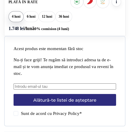
i
PLATĂ ÎN RATE
4 luni
6 luni
12 luni
36 luni
1.748 lei
/lună
0% comision (4 luni)
Acest produs este momentan fără stoc
Nu-ți face griji! Te rugăm să introduci adresa ta de e-
mail și te vom anunța imediat ce produsul va reveni în
stoc.
Alătură-te listei de așteptare
Sunt de acord cu
Privacy Policy
*