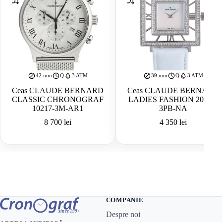
42 mm
Q
3 ATM
39 mm
Q
3 ATM
Ceas CLAUDE BERNARD
Ceas CLAUDE BERNARD
CLASSIC CHRONOGRAF
LADIES FASHION 20076-
10217-3M-AR1
3PB-NA
8 700
lei
4 350
lei
COMPANIE
Despre noi