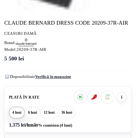
CLAUDE BERNARD DRESS CODE 20209-37R-AIR
CEASURI DAMĂ
Brand:
Model:
20209-37R-AIR
5 500
lei
Disponibilitate
Verifică în magazine
i
PLATĂ ÎN RATE
4 luni
6 luni
12 luni
36 luni
1.375 lei
/lună
0% comision (4 luni)