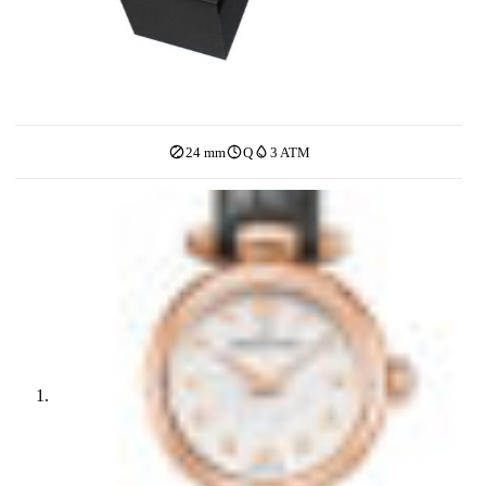
24 mm
Q
3 ATM