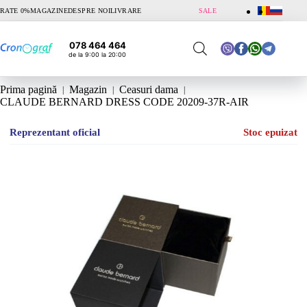
Sari
RATE 0%
MAGAZINE
DESPRE NOI
LIVRARE
SALE
la
conținut
078 464 464
de la 9:00 la 20:00
Prima pagină
Magazin
Ceasuri dama
CLAUDE BERNARD DRESS CODE 20209-37R-AIR
Reprezentant oficial
Stoc epuizat