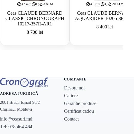
42 mm
Q
3 ATM
41 mm
Q
20 ATM
Ceas CLAUDE BERNARD
Ceas CLAUDE BERNARD
CLASSIC CHRONOGRAPH
AQUARIDER 10205-3B-BI
10217-357R-AR1
8 400
lei
8 700
lei
COMPANIE
Despre noi
ADRESA JURIDICĂ
Cariere
2001 strada Ismail 98/2
Garantie produse
Chișinău, Moldova
Certificat cadou
Contact
info@ceasuri.md
Tel: 078 464 464