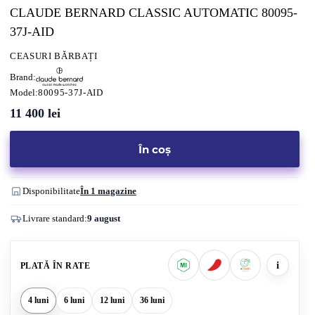
CLAUDE BERNARD CLASSIC AUTOMATIC 80095-
37J-AID
CEASURI BĂRBAȚI
Brand:
Model:
80095-37J-AID
11 400
lei
În coș
Disponibilitate
În 1 magazine
Livrare standard:
9 august
i
PLATĂ ÎN RATE
4 luni
6 luni
12 luni
36 luni