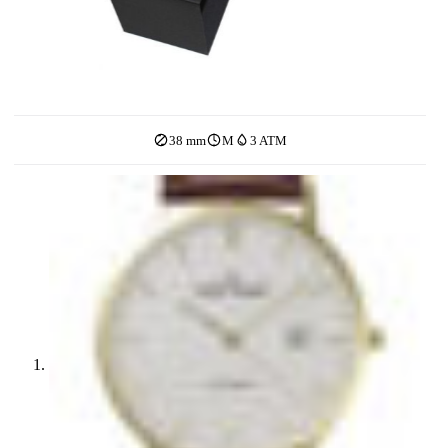
38 mm
M
3 ATM