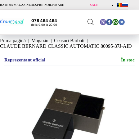
Sari
RATE 0%
MAGAZINE
DESPRE NOI
LIVRARE
SALE
la
conținut
078 464 464
de la 9:00 la 20:00
Prima pagină
Magazin
Ceasuri Barbati
CLAUDE BERNARD CLASSIC AUTOMATIC 80095-37J-AID
Reprezentant oficial
În stoc