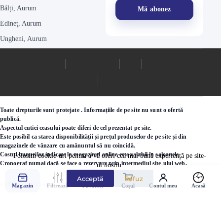
Bălți, Aurum
Edineț, Aurum
Ungheni, Aurum
Toate drepturile sunt protejate . Informațiile de pe site nu sunt o ofertă
publică.
Aspectul cutiei ceasului poate diferi de cel prezentat pe site.
Este posibil ca starea disponibilității și prețul produselor de pe site și din
magazinele de vânzare cu amănuntul să nu coincidă.
Costul bunurilor indicate în magazinul online este valabil în saloanele
Folosim cookie-uri pentru a vă oferi cea mai bună experiență pe site-
Cronograf numai dacă se face o rezervare prin intermediul site-ului web.
ul nostru.
Acceptă
Refuz
©2000 - 2026 Ceasuri.md
Magazin
Filtrează
Favorite
Coșul
Contul meu
Acasă