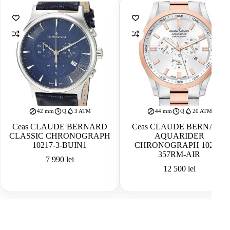
42 mm
Q
3 ATM
44 mm
Q
20 ATM
Ceas CLAUDE BERNARD
Ceas CLAUDE BERNARD
CLASSIC CHRONOGRAPH
AQUARIDER
10217-3-BUIN1
CHRONOGRAPH 10222-
357RM-AIR
7 990
lei
12 500
lei