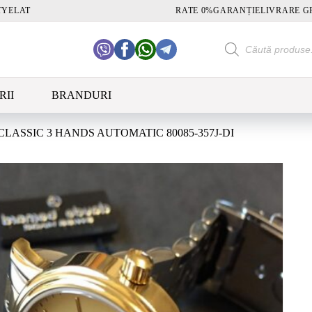
TY
ELAT
RATE 0%
GARANȚIE
LIVRARE G
Products
search
RII
BRANDURI
ASSIC 3 HANDS AUTOMATIC 80085-357J-DI