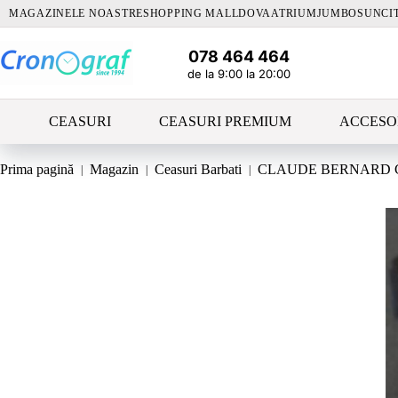
Sari
MAGAZINELE NOASTRE
SHOPPING MALLDOVA
ATRIUM
JUMBO
SUNCI
la
conținut
078 464 464
de la 9:00 la 20:00
CEASURI
CEASURI PREMIUM
ACCESO
Prima pagină
Magazin
Ceasuri Barbati
CLAUDE BERNARD CL