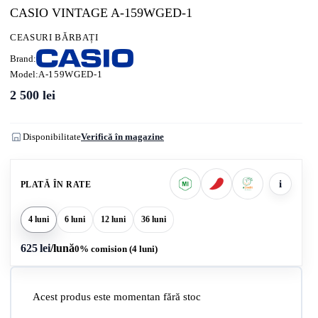
CASIO VINTAGE A-159WGED-1
CEASURI BĂRBAȚI
Brand:
Model:
A-159WGED-1
2 500
lei
Disponibilitate
Verifică în magazine
i
PLATĂ ÎN RATE
4 luni
6 luni
12 luni
36 luni
625 lei
/lună
0% comision (4 luni)
Acest produs este momentan fără stoc