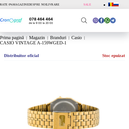
Sari
RATE 0%
MAGAZINE
DESPRE NOI
LIVRARE
SALE
la
conținut
078 464 464
de la 9:00 la 20:00
Prima pagină
Magazin
Branduri
Casio
CASIO VINTAGE A-159WGED-1
Distribuitor oficial
Stoc epuizat