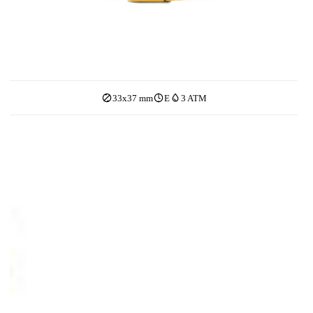
33x37 mm
E
3 ATM