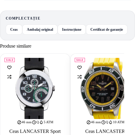
COMPLECTAȚIE
Ceas
Ambalaj original
Instrucțiune
Certificat de garanție
Produse similare
SALE
SALE
46 mm
Q
5 ATM
46 mm
Q
10 ATM
Ceas LANCASTER Sport
Ceas LANCASTER