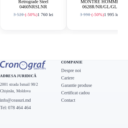
Retrograde Steel
MONTRE HOMME
0460NRSLNR
0628R/NR/GL/GL
3 520
(-50%)
1 760
lei
3 990
(-50%)
1 995
lei
Prețul inițial a fost: 3 520 lei.
Prețul curent este: 1 760 lei.
Prețul inițial a f
Prețul curent est
COMPANIE
Despre noi
ADRESA JURIDICĂ
Cariere
2001 strada Ismail 98/2
Garantie produse
Chișinău, Moldova
Certificat cadou
Contact
info@ceasuri.md
Tel: 078 464 464