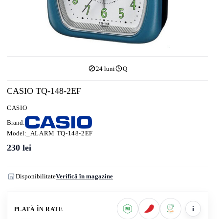
24 luni
Q
CASIO TQ-148-2EF
CASIO
Brand:
Model:
_ALARM TQ-148-2EF
230
lei
Disponibilitate
Verifică în magazine
i
PLATĂ ÎN RATE