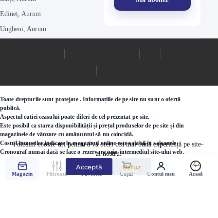
Edineț, Aurum
Ungheni, Aurum
Toate drepturile sunt protejate . Informațiile de pe site nu sunt o ofertă
publică.
Aspectul cutiei ceasului poate diferi de cel prezentat pe site.
Este posibil ca starea disponibilității și prețul produselor de pe site și din
magazinele de vânzare cu amănuntul să nu coincidă.
Costul bunurilor indicate în magazinul online este valabil în saloanele
Folosim cookie-uri pentru a vă oferi cea mai bună experiență pe site-
Cronograf numai dacă se face o rezervare prin intermediul site-ului web.
ul nostru.
Acceptă
Refuz
©2000 - 2026 Ceasuri.md
Magazin
Filtrează
Favorite
Coșul
Contul meu
Acasă