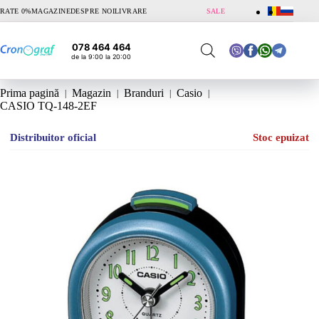
Sari
RATE 0%
MAGAZINE
DESPRE NOI
LIVRARE
SALE
la
conținut
078 464 464
de la 9:00 la 20:00
Prima pagină
Magazin
Branduri
Casio
CASIO TQ-148-2EF
Distribuitor oficial
Stoc epuizat