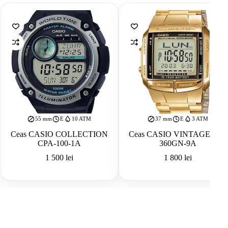
55 mm
E
10 ATM
37 mm
E
3 ATM
Ceas CASIO COLLECTION
Ceas CASIO VINTAGE DB-
CPA-100-1A
360GN-9A
1 500
lei
1 800
lei