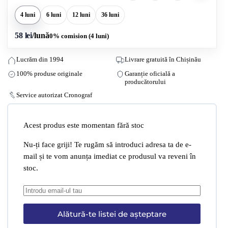
4 luni
6 luni
12 luni
36 luni
58 lei
/lună
0% comision (4 luni)
Lucrăm din 1994
Livrare gratuită în Chișinău
100% produse originale
Garanție oficială a
producătorului
Service autorizat Cronograf
Acest produs este momentan fără stoc
Nu-ți face griji! Te rugăm să introduci adresa ta de e-
mail și te vom anunța imediat ce produsul va reveni în
stoc.
Alătură-te listei de așteptare