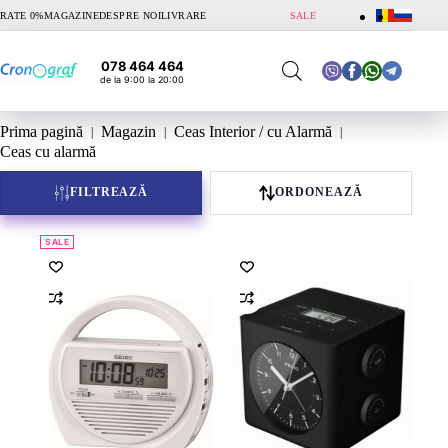
Sari
RATE 0%
MAGAZINE
DESPRE NOI
LIVRARE
SALE
la
conținut
078 464 464
de la 9:00 la 20:00
Prima pagină
Magazin
Ceas Interior / cu Alarmă
Ceas cu alarmă
FILTREAZĂ
ORDONEAZĂ
SALE