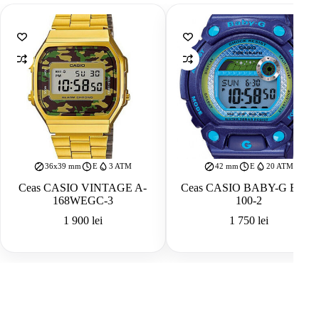
36x39 mm
E
3 ATM
42 mm
E
20 ATM
Ceas CASIO VINTAGE A-
Ceas CASIO BABY-G BLX-
168WEGC-3
100-2
1 900
lei
1 750
lei