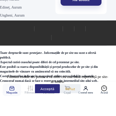
Edineț, Aurum
Ungheni, Aurum
Toate drepturile sunt protejate . Informațiile de pe site nu sunt o ofertă
publică.
Aspectul cutiei ceasului poate diferi de cel prezentat pe site.
Este posibil ca starea disponibilității și prețul produselor de pe site și din
magazinele de vânzare cu amănuntul să nu coincidă.
Costul bunurilor indicate în magazinul online este valabil în saloanele
Folosim cookie-uri pentru a vă oferi cea mai bună experiență pe site-
Cronograf numai dacă se face o rezervare prin intermediul site-ului web.
ul nostru.
Acceptă
Refuz
©2000 - 2026 Ceasuri.md
Magazin
Filtrează
Favorite
Coșul
Contul meu
Acasă