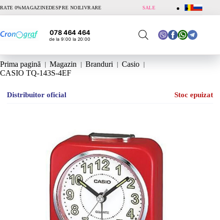
Sari
RATE 0%
MAGAZINE
DESPRE NOI
LIVRARE
SALE
la
conținut
078 464 464
de la 9:00 la 20:00
Prima pagină
Magazin
Branduri
Casio
CASIO TQ-143S-4EF
Distribuitor oficial
Stoc epuizat