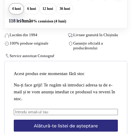
4 luni
6 luni
12 luni
36 luni
118 lei
/lună
0% comision (4 luni)
Lucrăm din 1994
Livrare gratuită în Chișinău
100% produse originale
Garanție oficială a
producătorului
Service autorizat Cronograf
Acest produs este momentan fără stoc
Nu-ți face griji! Te rugăm să introduci adresa ta de e-
mail și te vom anunța imediat ce produsul va reveni în
stoc.
Alătură-te listei de așteptare