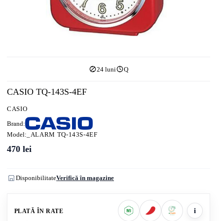
24 luni
Q
CASIO TQ-143S-4EF
CASIO
Brand:
Model:
_ALARM TQ-143S-4EF
470
lei
Disponibilitate
Verifică în magazine
i
PLATĂ ÎN RATE