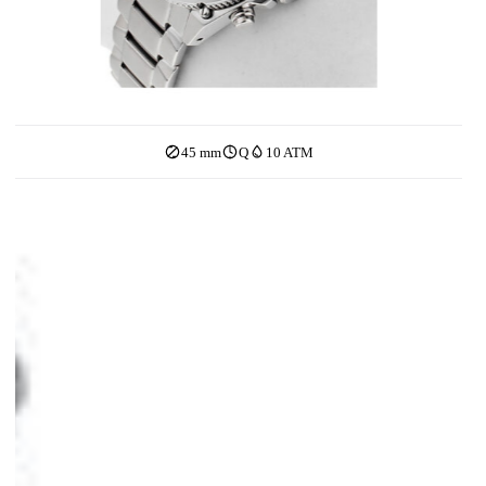
45 mm
Q
10 ATM