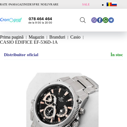
Sari
RATE 0%
MAGAZINE
DESPRE NOI
LIVRARE
SALE
la
conținut
078 464 464
de la 9:00 la 20:00
Prima pagină
Magazin
Branduri
Casio
CASIO EDIFICE EF-536D-1A
Distribuitor oficial
În stoc