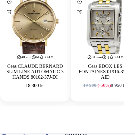
40 mm
M
3 ATM
31 mm
Q
3 ATM
Ceas CLAUDE BERNARD
Ceas EDOX LES
SLIM LINE AUTOMATIC 3
FONTAINES 01916-357P-
HANDS 80102-37J-DI
AID
18 300
lei
19 900
(-50%)
9 950
lei
Prețul inițial a f
Prețul curent est