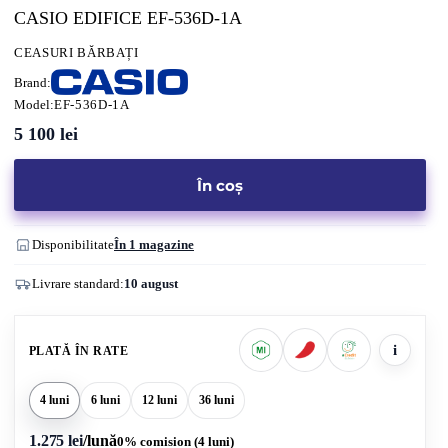
CASIO EDIFICE EF-536D-1A
CEASURI BĂRBAȚI
Brand:
Model:
EF-536D-1A
5 100
lei
În coș
Disponibilitate
În 1 magazine
Livrare standard:
10 august
i
PLATĂ ÎN RATE
4 luni
6 luni
12 luni
36 luni
1.275 lei
/lună
0% comision (4 luni)