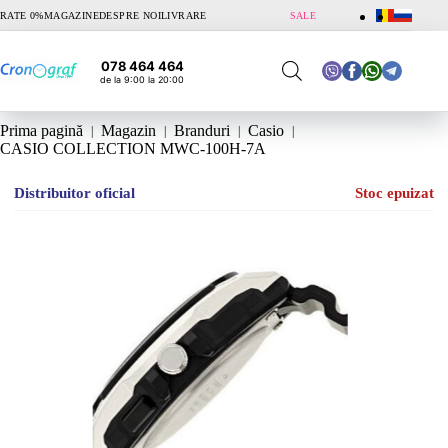
Sari
RATE 0%
MAGAZINE
DESPRE NOI
LIVRARE
SALE
la
conținut
078 464 464
de la 9:00 la 20:00
Prima pagină
Magazin
Branduri
Casio
CASIO COLLECTION MWC-100H-7A
Distribuitor oficial
Stoc epuizat