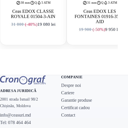
38 mm
Q
5 ATM
31 mm
Q
3 ATM
Ceas EDOX CLASSE
Ceas EDOX LES
ROYALE 01504-3-AIN
FONTAINES 01916-357P-
AID
31 800
(-40%)
19 080
lei
Prețul inițial a fost: 31 800 lei.
Prețul curent este: 19 080 lei.
19 900
(-50%)
9 950
lei
Prețul inițial a f
Prețul curent est
COMPANIE
Despre noi
ADRESA JURIDICĂ
Cariere
2001 strada Ismail 98/2
Garantie produse
Chișinău, Moldova
Certificat cadou
Contact
info@ceasuri.md
Tel: 078 464 464