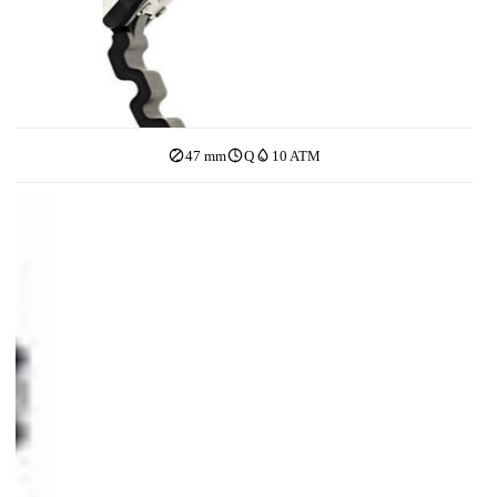
47 mm
Q
10 ATM