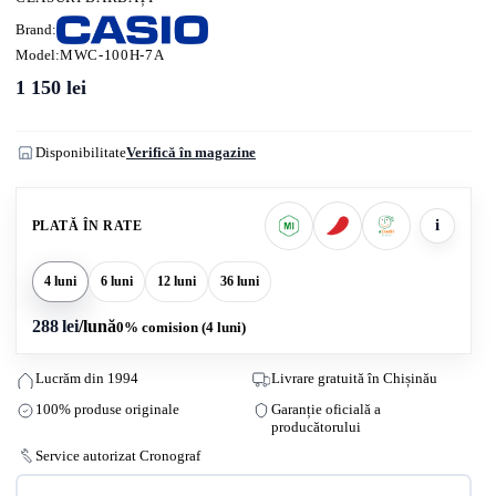
Brand:
Model:
MWC-100H-7A
1 150
lei
Disponibilitate
Verifică în magazine
i
PLATĂ ÎN RATE
4 luni
6 luni
12 luni
36 luni
288 lei
/lună
0% comision (4 luni)
Lucrăm din 1994
Livrare gratuită în Chișinău
100% produse originale
Garanție oficială a
producătorului
Service autorizat Cronograf