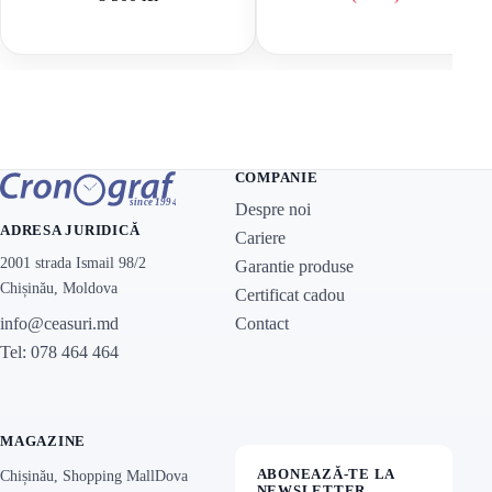
Prețul inițial a f
Prețul curent est
COMPANIE
Despre noi
ADRESA JURIDICĂ
Cariere
2001 strada Ismail 98/2
Garantie produse
Chișinău, Moldova
Certificat cadou
Contact
info@ceasuri.md
Tel: 078 464 464
MAGAZINE
ABONEAZĂ-TE LA
Chișinău, Shopping MallDova
NEWSLETTER