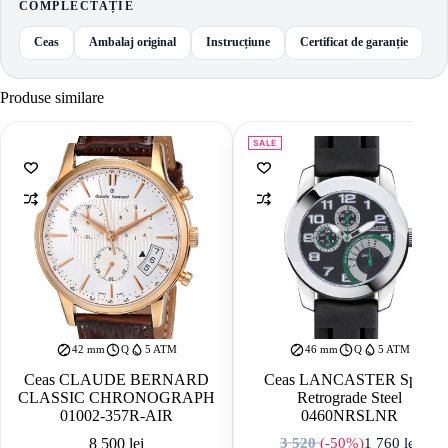
COMPLECTAȚIE
Ceas
Ambalaj original
Instrucțiune
Certificat de garanție
Produse similare
SALE
42 mm
Q
5 ATM
46 mm
Q
5 ATM
Ceas CLAUDE BERNARD
Ceas LANCASTER Sport
CLASSIC CHRONOGRAPH
Retrograde Steel
01002-357R-AIR
0460NRSLNR
8 500
lei
3 520
(-50%)
1 760
lei