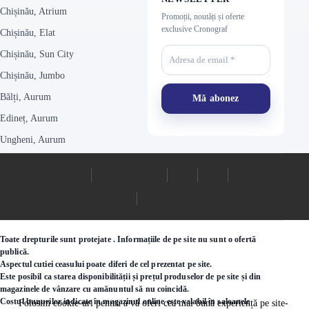
Chișinău, Atrium
Promoții, noutăți și oferte
exclusive Cronograf
Chișinău, Elat
Chișinău, Sun City
Chișinău, Jumbo
Bălți, Aurum
Edineț, Aurum
Ungheni, Aurum
Toate drepturile sunt protejate . Informațiile de pe site nu sunt o ofertă
publică.
Aspectul cutiei ceasului poate diferi de cel prezentat pe site.
Este posibil ca starea disponibilității și prețul produselor de pe site și din
magazinele de vânzare cu amănuntul să nu coincidă.
Costul bunurilor indicate în magazinul online este valabil în saloanele
Folosim cookie-uri pentru a vă oferi cea mai bună experiență pe site-