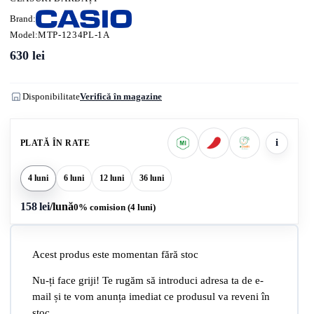
Brand:
Model:
MTP-1234PL-1A
630
lei
Disponibilitate
Verifică în magazine
i
PLATĂ ÎN RATE
4 luni
6 luni
12 luni
36 luni
158 lei
/lună
0% comision (4 luni)
Acest produs este momentan fără stoc
Nu-ți face griji! Te rugăm să introduci adresa ta de e-
mail și te vom anunța imediat ce produsul va reveni în
stoc.