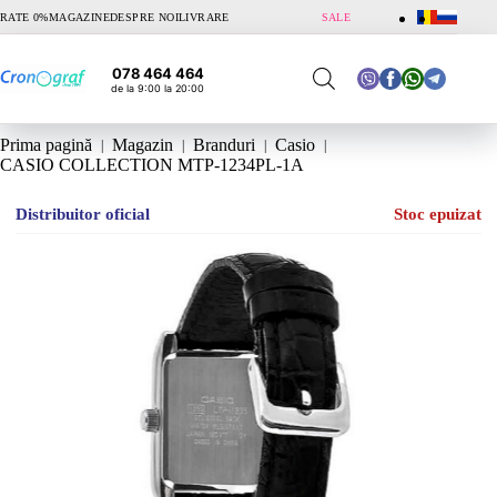
Sari
RATE 0%
MAGAZINE
DESPRE NOI
LIVRARE
SALE
la
conținut
078 464 464
de la 9:00 la 20:00
Prima pagină
Magazin
Branduri
Casio
CASIO COLLECTION MTP-1234PL-1A
Distribuitor oficial
Stoc epuizat