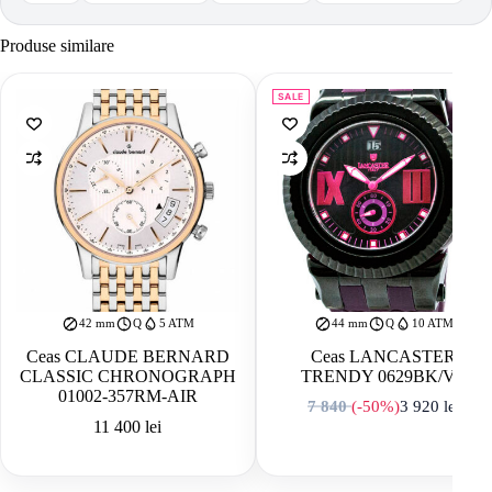
Produse similare
SALE
42 mm
Q
5 ATM
44 mm
Q
10 ATM
Ceas CLAUDE BERNARD
Ceas LANCASTER
CLASSIC CHRONOGRAPH
TRENDY 0629BK/VL
01002-357RM-AIR
7 840
(-50%)
3 920
lei
Prețul inițial a f
Prețul curent est
11 400
lei