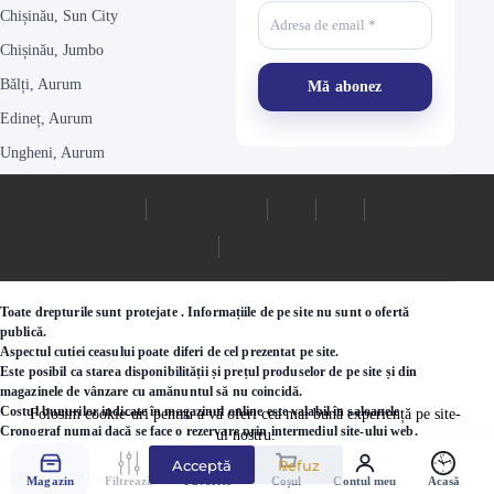
Chișinău, Sun City
Chișinău, Jumbo
Bălți, Aurum
Edineț, Aurum
Ungheni, Aurum
Toate drepturile sunt protejate . Informațiile de pe site nu sunt o ofertă
publică.
Aspectul cutiei ceasului poate diferi de cel prezentat pe site.
Este posibil ca starea disponibilității și prețul produselor de pe site și din
magazinele de vânzare cu amănuntul să nu coincidă.
Costul bunurilor indicate în magazinul online este valabil în saloanele
Folosim cookie-uri pentru a vă oferi cea mai bună experiență pe site-
Cronograf numai dacă se face o rezervare prin intermediul site-ului web.
ul nostru.
Acceptă
Refuz
©2000 - 2026 Ceasuri.md
Magazin
Filtrează
Favorite
Coșul
Contul meu
Acasă