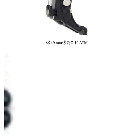
49 mm
Q
10 ATM