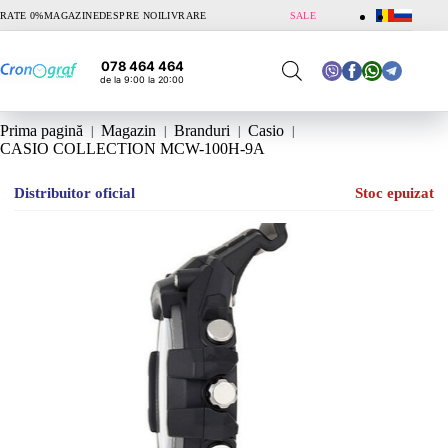
Sari
RATE 0%
MAGAZINE
DESPRE NOI
LIVRARE
SALE
la
conținut
078 464 464
de la 9:00 la 20:00
Prima pagină
Magazin
Branduri
Casio
CASIO COLLECTION MCW-100H-9A
Distribuitor oficial
Stoc epuizat