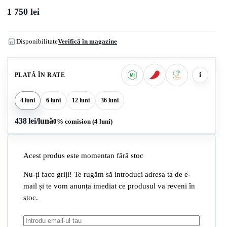
1 750
lei
Disponibilitate
Verifică în magazine
i
PLATĂ ÎN RATE
4 luni
6 luni
12 luni
36 luni
438 lei
/lună
0% comision (4 luni)
Acest produs este momentan fără stoc
Nu-ți face griji! Te rugăm să introduci adresa ta de e-
mail și te vom anunța imediat ce produsul va reveni în
stoc.