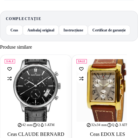
COMPLECTAȚIE
Ceas
Ambalaj original
Instrucțiune
Certificat de garanție
Produse similare
SALE
SALE
42 mm
Q
5 ATM
32x34 mm
Q
3 ATM
Ceas CLAUDE BERNARD
Ceas EDOX LES