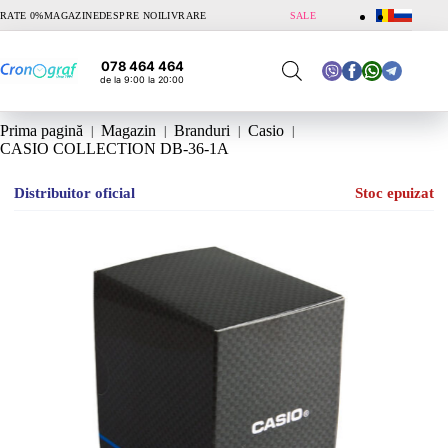
Sari
RATE 0%
MAGAZINE
DESPRE NOI
LIVRARE
SALE
la
conținut
078 464 464
de la 9:00 la 20:00
Prima pagină
Magazin
Branduri
Casio
CASIO COLLECTION DB-36-1A
Distribuitor oficial
Stoc epuizat