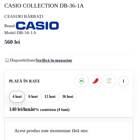
CASIO COLLECTION DB-36-1A
CEASURI BĂRBAȚI
Brand:
Model:
DB-36-1A
560
lei
Disponibilitate
Verifică în magazine
i
PLATĂ ÎN RATE
4 luni
6 luni
12 luni
36 luni
140 lei
/lună
0% comision (4 luni)
Acest produs este momentan fără stoc