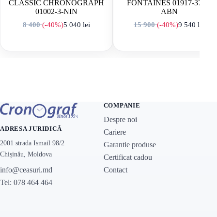
CLASSIC CHRONOGRAPH
FONTAINES 01917-37JP-
01002-3-NIN
ABN
8 400
(-40%)
5 040
lei
15 900
(-40%)
9 540
lei
Prețul inițial a fost: 8 400 lei.
Prețul curent este: 5 040 lei.
Prețul inițial a f
Prețul curent est
COMPANIE
Despre noi
ADRESA JURIDICĂ
Cariere
2001 strada Ismail 98/2
Garantie produse
Chișinău, Moldova
Certificat cadou
Contact
info@ceasuri.md
Tel: 078 464 464