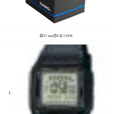
37 mm
E
3 ATM