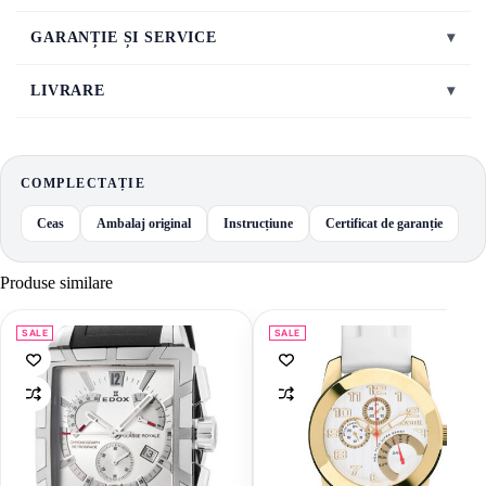
GARANȚIE ȘI SERVICE
▾
LIVRARE
▾
COMPLECTAȚIE
Ceas
Ambalaj original
Instrucțiune
Certificat de garanție
Produse similare
SALE
SALE