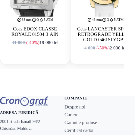
38 mm
Q
5 ATM
46 mm
Q
5 ATM
Ceas EDOX CLASSE
Ceas LANCASTER SPORT
ROYALE 01504-3-AIN
RETROGRADE YELLOW
GOLD 0461SLYGBN
31 800
(-40%)
19 080
lei
Prețul inițial a fost: 31 800 lei.
Prețul curent este: 19 080 lei.
4 000
(-50%)
2 000
lei
Prețul inițial a f
Prețul curent est
COMPANIE
Despre noi
ADRESA JURIDICĂ
Cariere
2001 strada Ismail 98/2
Garantie produse
Chișinău, Moldova
Certificat cadou