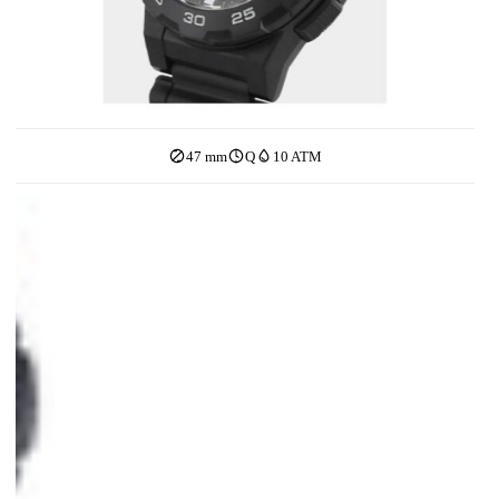
47 mm
Q
10 ATM