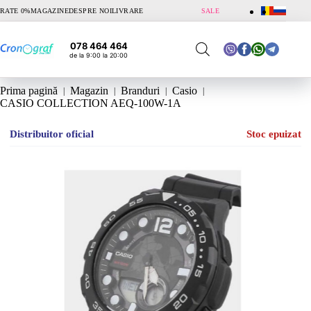
Sari
RATE 0%
MAGAZINE
DESPRE NOI
LIVRARE
SALE
la
conținut
078 464 464
de la 9:00 la 20:00
Prima pagină
Magazin
Branduri
Casio
CASIO COLLECTION AEQ-100W-1A
Distribuitor oficial
Stoc epuizat