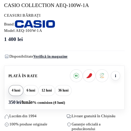
CASIO COLLECTION AEQ-100W-1A
CEASURI BĂRBAȚI
Brand:
Model:
AEQ-100W-1A
1 400
lei
Disponibilitate
Verifică în magazine
i
PLATĂ ÎN RATE
4 luni
6 luni
12 luni
36 luni
350 lei
/lună
0% comision (4 luni)
Lucrăm din 1994
Livrare gratuită în Chișinău
100% produse originale
Garanție oficială a
producătorului