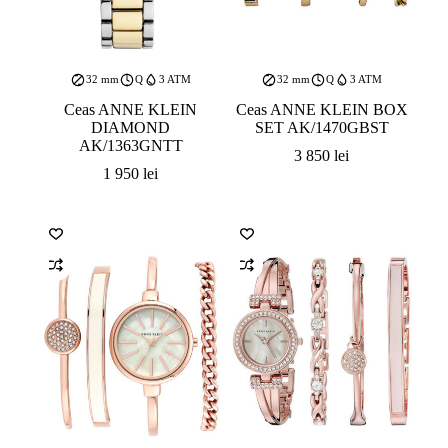
32 mm
Q
3 ATM
32 mm
Q
3 ATM
Ceas ANNE KLEIN
Ceas ANNE KLEIN BOX
DIAMOND
SET AK/1470GBST
AK/1363GNTT
3 850
lei
1 950
lei