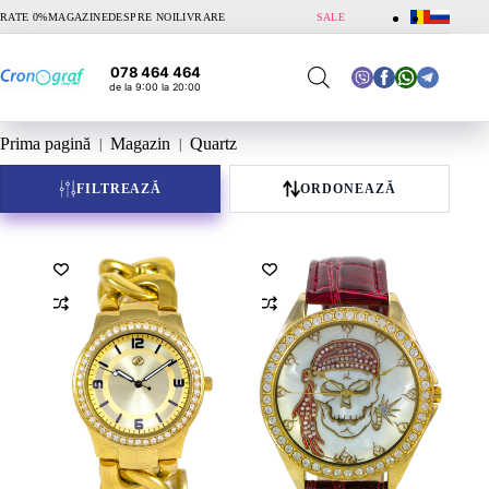
Sari
RATE 0%
MAGAZINE
DESPRE NOI
LIVRARE
SALE
la
conținut
078 464 464
de la 9:00 la 20:00
Prima pagină
Magazin
Quartz
FILTREAZĂ
ORDONEAZĂ