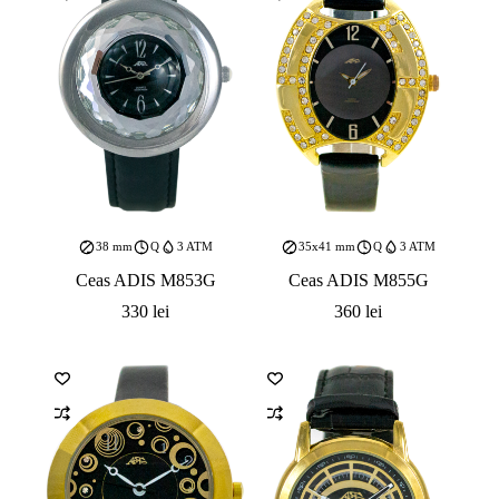
38 mm
Q
3 ATM
35x41 mm
Q
3 ATM
Ceas ADIS M853G
Ceas ADIS M855G
330
lei
360
lei