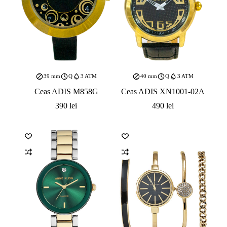
39 mm
Q
3 ATM
40 mm
Q
3 ATM
Ceas ADIS M858G
Ceas ADIS XN1001-02A
390
lei
490
lei