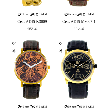
39 mm
Q
3 ATM
45 mm
Q
3 ATM
Ceas ADIS K3009
Ceas ADIS M8007-1
490
lei
440
lei
40 mm
Q
3 ATM
39 mm
Q
3 ATM