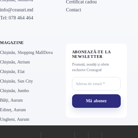
Certificat cadou
Contact
info@ceasuri.md
Tel: 078 464 464
MAGAZINE
ABONEAZĂ-TE LA
Chișinău, Shopping MallDova
NEWSLETTER
Chișinău, Atrium
Promoții, noutăți și oferte
exclusive Cronograf
Chișinău, Elat
Chișinău, Sun City
Chișinău, Jumbo
Bălți, Aurum
Edineț, Aurum
Ungheni, Aurum