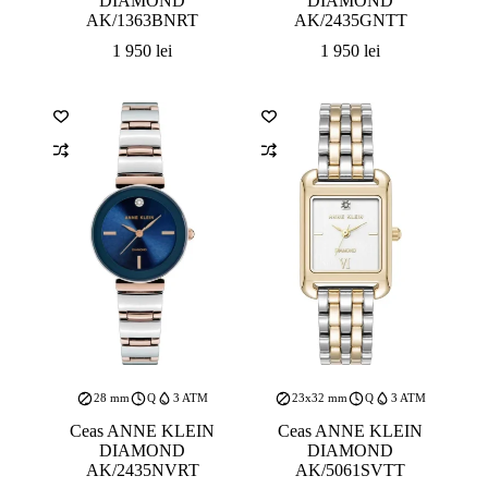
DIAMOND
DIAMOND
AK/1363BNRT
AK/2435GNTT
1 950
lei
1 950
lei
28 mm
Q
3 ATM
23x32 mm
Q
3 ATM
Ceas ANNE KLEIN
Ceas ANNE KLEIN
DIAMOND
DIAMOND
AK/2435NVRT
AK/5061SVTT