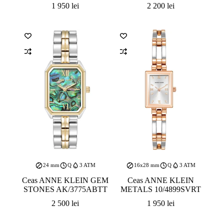
1 950
lei
2 200
lei
24 mm
Q
3 ATM
16x28 mm
Q
3 ATM
Ceas ANNE KLEIN GEM
Ceas ANNE KLEIN
STONES AK/3775ABTT
METALS 10/4899SVRT
2 500
lei
1 950
lei