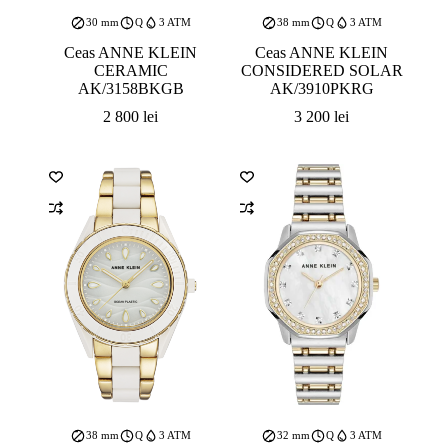
30 mm
Q
3 ATM
38 mm
Q
3 ATM
Ceas ANNE KLEIN
Ceas ANNE KLEIN
CERAMIC
CONSIDERED SOLAR
AK/3158BKGB
AK/3910PKRG
2 800
lei
3 200
lei
38 mm
Q
3 ATM
32 mm
Q
3 ATM