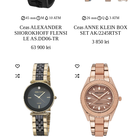
45 mm
M
10 ATM
26 mm
Q
3 ATM
Ceas ALEXANDER
Ceas ANNE KLEIN BOX
SHOROKHOFF FLENSI
SET AK/2245RTST
LE AS.DD06-TR
3 850
lei
63 900
lei