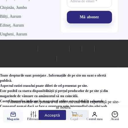
Chișinău, Jumbo
Bălți, Aurum
Edineț, Aurum
Ungheni, Aurum
Toate drepturile sunt protejate . Informațiile de pe site nu sunt o ofertă
publică.
Aspectul cutiei ceasului poate diferi de cel prezentat pe site.
Este posibil ca starea disponibilității și prețul produselor de pe site și din
magazinele de vânzare cu amănuntul să nu coincidă.
Costul bunurilor indicate în magazinul online este valabil în saloanele
Folosim cookie-uri pentru a vă oferi cea mai bună experiență pe site-
Cronograf numai dacă se face o rezervare prin intermediul site-ului web.
ul nostru.
Acceptă
Refuz
©2000 - 2026 Ceasuri.md
Magazin
Filtrează
Favorite
Coșul
Contul meu
Acasă