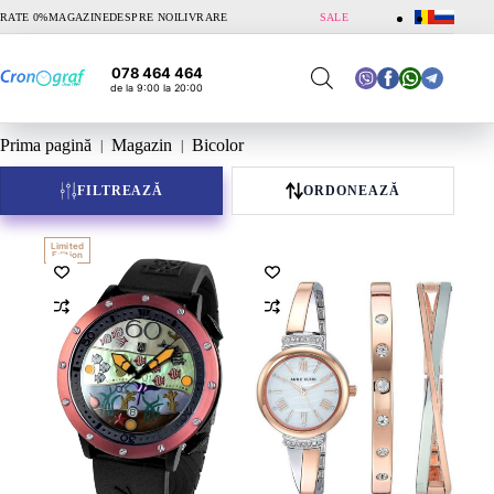
Sari
RATE 0%
MAGAZINE
DESPRE NOI
LIVRARE
SALE
la
conținut
078 464 464
de la 9:00 la 20:00
Prima pagină
Magazin
Bicolor
FILTREAZĂ
ORDONEAZĂ
Limited
Edition