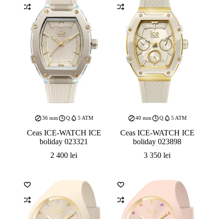
36 mm
Q
5 ATM
40 mm
Q
5 ATM
Ceas ICE-WATCH ICE
Ceas ICE-WATCH ICE
boliday 023321
boliday 023898
2 400
lei
3 350
lei