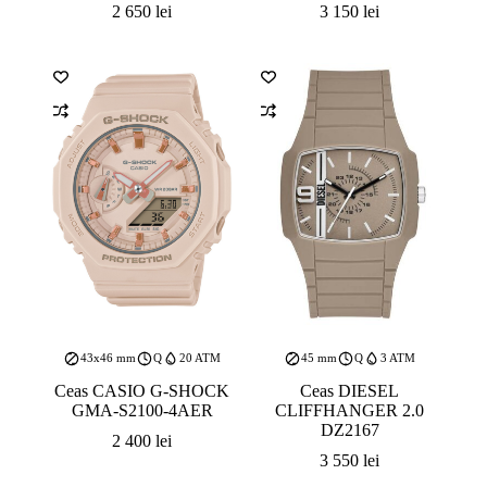
2 650
lei
3 150
lei
43x46 mm
Q
20 ATM
45 mm
Q
3 ATM
Ceas CASIO G-SHOCK
Ceas DIESEL
GMA-S2100-4AER
CLIFFHANGER 2.0
DZ2167
2 400
lei
3 550
lei