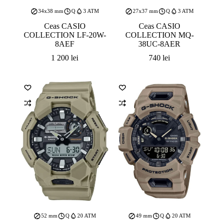
34x38 mm
Q
3 ATM
27x37 mm
Q
3 ATM
Ceas CASIO
Ceas CASIO
COLLECTION LF-20W-
COLLECTION MQ-
8AEF
38UC-8AER
1 200
lei
740
lei
52 mm
Q
20 ATM
49 mm
Q
20 ATM