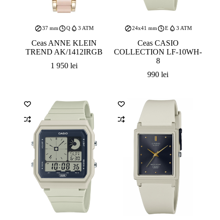
37 mm
Q
3 ATM
24x41 mm
E
3 ATM
Ceas ANNE KLEIN
Ceas CASIO
TREND AK/1412IRGB
COLLECTION LF-10WH-
8
1 950
lei
990
lei