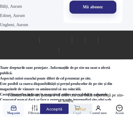
Bălți, Aurum
Edineț, Aurum
Ungheni, Aurum
Toate drepturile sunt protejate . Informațiile de pe site nu sunt o ofertă
publică.
Aspectul cutiei ceasului poate diferi de cel prezentat pe site.
Este posibil ca starea disponibilității și prețul produselor de pe site și din
magazinele de vânzare cu amănuntul să nu coincidă.
Costul bunurilor indicate în magazinul online este valabil în saloanele
Folosim cookie-uri pentru a vă oferi cea mai bună experiență pe site-
Cronograf numai dacă se face o rezervare prin intermediul site-ului web.
ul nostru.
Acceptă
Refuz
©2000 - 2026 Ceasuri.md
Magazin
Filtrează
Favorite
Coșul
Contul meu
Acasă