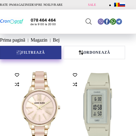
Sari
RATE 0%
MAGAZINE
DESPRE NOI
LIVRARE
SALE
la
conținut
078 464 464
de la 9:00 la 20:00
Prima pagină
Magazin
Bej
FILTREAZĂ
ORDONEAZĂ